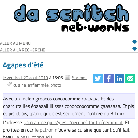
ALLER AU MENU
ALLER À LA RECHERCHE
Agapes d'été
le vendredi 20 août 2010
à 16:06.
Sortons
cuisine
enflammée
photo
Avec un melon groooos coooooomme çaaaaaa. Et des
charcutailles épaaaaiiiiiiisses cooooooooomme çaaaaaaa. Et pis
et pis et pis, (parce que c'est seulement l'entrée du Bikini)...
L'adresse,
y'en a une qui s'y est “perdue” tout récemment
. Et
profitez-en car
le patron
n'ouvre sa cuisine que tant qu'il fait
beau,
le beau connaud
!