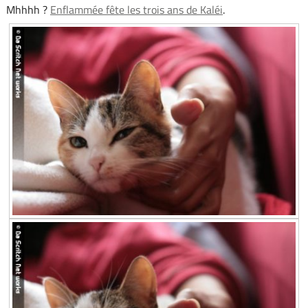
Mhhhh ?
Enflammée fête les trois ans de Kaléi
.