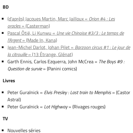
BD
(d'après) Jacques Martin, Marc Jailloux «
Orion #4 : Les
oracles
» (Casterman)
Pascal Ôtié, Li Kunwu «
Une vie Chinoise #3/3 : Le temps de
l'Argent
» (Made In, Kana)
Jean-Michel Darlot, Johan Pilet «
Barzoon circus #1 : Le jour de
la citrouille
» (13 Étrange, Glénat)
Garth Ennis, Carlos Ezquerra, John McCrea «
The Boys #9 :
Question de survie
» (Panini comics)
Livres
Peter Guralnick «
Elvis Presley : Last train to Memphis
» (Castor
Astral)
Peter Guralnick «
Lot Highway
» (Rivages rouges)
TV
Nouvelles séries