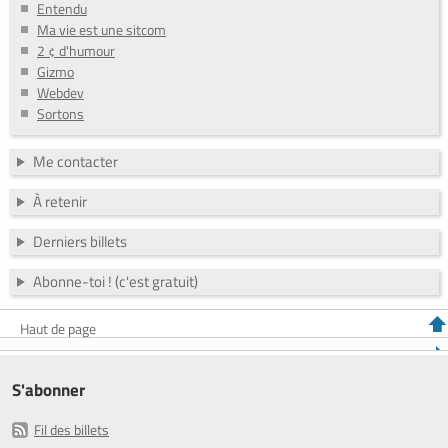
Entendu
Ma vie est une sitcom
2 ¢ d'humour
Gizmo
Webdev
Sortons
Me contacter
À retenir
Derniers billets
Abonne-toi ! (c'est gratuit)
Haut de page
S'abonner
Fil des billets