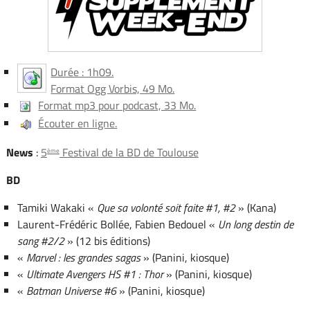
Durée : 1h09.
Format Ogg Vorbis, 49 Mo.
Format mp3 pour podcast, 33 Mo.
Écouter en ligne.
News
:
5
Festival de la BD de Toulouse
ème
BD
Tamiki Wakaki «
Que sa volonté soit faite #1, #2
» (Kana)
Laurent-Frédéric Bollée, Fabien Bedouel «
Un long destin de
sang #2/2
» (12 bis éditions)
«
Marvel : les grandes sagas
» (Panini, kiosque)
«
Ultimate Avengers HS #1 : Thor
» (Panini, kiosque)
«
Batman Universe #6
» (Panini, kiosque)