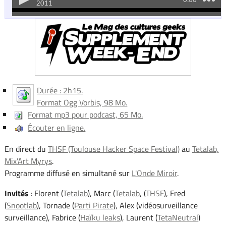
Durée : 2h15.
Format Ogg Vorbis, 98 Mo.
Format mp3 pour podcast, 65 Mo.
Écouter en ligne.
En direct du
THSF (Toulouse Hacker Space Festival)
au
Tetalab,
Mix'Art Myrys
.
Programme diffusé en simultané sur
L'Onde Miroir
.
Invités
: Florent (
Tetalab
), Marc (
Tetalab
, (
THSF
), Fred
(
Snootlab
), Tornade (
Parti Pirate
), Alex (vidéosurveillance
surveillance), Fabrice (
Haïku leaks
), Laurent (
TetaNeutral
)