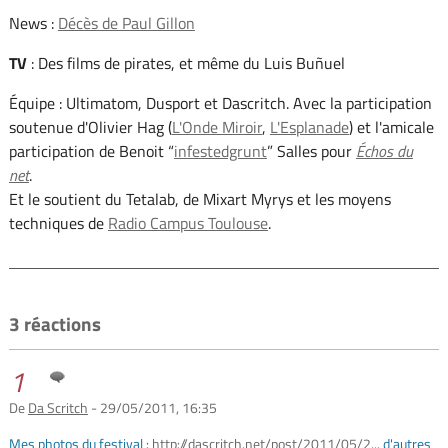
News :
Décès de Paul Gillon
TV
: Des films de pirates, et même du Luis Buñuel
Équipe : Ultimatom, Dusport et Dascritch. Avec la participation
soutenue d'Olivier Hag (
L'Onde Miroir
,
L'Esplanade
) et l'amicale
participation de Benoit “
infestedgrunt
” Salles pour
Échos du
net
.
Et le soutient du Tetalab, de Mixart Myrys et les moyens
techniques de
Radio Campus Toulouse
.
3 réactions
1
De
Da Scritch
- 29/05/2011, 16:35
Mes photos du festival :
http://dascritch.net/post/2011/05/2...
d'autres