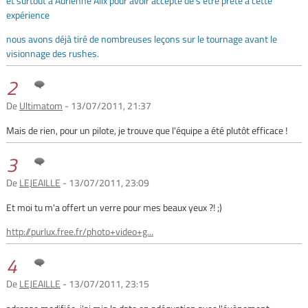
et surtout à Adrienne Alix pour avoir accepté de s'être prêté à cette
expérience
nous avons déjà tiré de nombreuses leçons sur le tournage avant le
visionnage des rushes.
2
De
Ultimatom
- 13/07/2011, 21:37
Mais de rien, pour un pilote, je trouve que l'équipe a été plutôt efficace !
3
De
LEJEAILLE
- 13/07/2011, 23:09
Et moi tu m'a offert un verre pour mes beaux yeux ?! ;)
http://purlux.free.fr/photo+video+g...
4
De
LEJEAILLE
- 13/07/2011, 23:15