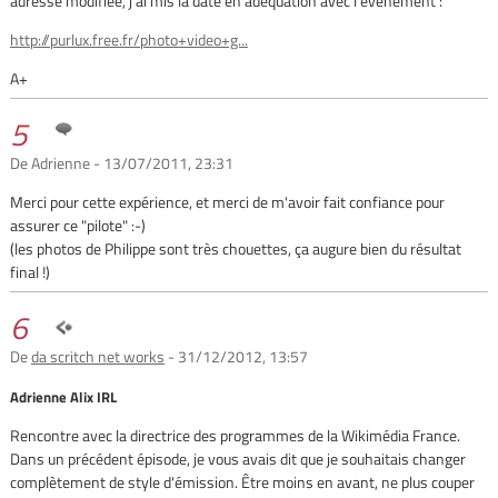
adresse modifiée, j'ai mis la date en adéquation avec l'évènement :
http://purlux.free.fr/photo+video+g...
A+
5
De Adrienne - 13/07/2011, 23:31
Merci pour cette expérience, et merci de m'avoir fait confiance pour
assurer ce "pilote" :-)
(les photos de Philippe sont très chouettes, ça augure bien du résultat
final !)
6
De
da scritch net works
- 31/12/2012, 13:57
Adrienne Alix IRL
Rencontre avec la directrice des programmes de la Wikimédia France.
Dans un précédent épisode, je vous avais dit que je souhaitais changer
complètement de style d'émission. Être moins en avant, ne plus couper