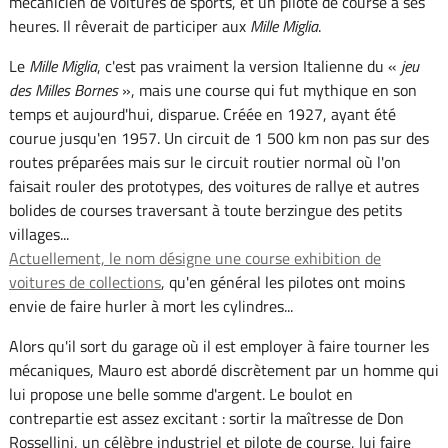
mécanicien de voitures de sports, et un pilote de course à ses
heures. Il rêverait de participer aux
Mille Miglia
.
Le
Mille Miglia
, c'est pas vraiment la version Italienne du «
jeu
des Milles Bornes
», mais une course qui fut mythique en son
temps et aujourd'hui, disparue. Créée en 1927, ayant été
courue jusqu'en 1957. Un circuit de 1 500 km non pas sur des
routes préparées mais sur le circuit routier normal où l'on
faisait rouler des prototypes, des voitures de rallye et autres
bolides de courses traversant à toute berzingue des petits
villages...
Actuellement, le nom désigne une course exhibition de
voitures de collections
, qu'en général les pilotes ont moins
envie de faire hurler à mort les cylindres...
Alors qu'il sort du garage où il est employer à faire tourner les
mécaniques, Mauro est abordé discrètement par un homme qui
lui propose une belle somme d'argent. Le boulot en
contrepartie est assez excitant : sortir la maîtresse de Don
Rossellini, un célèbre industriel et pilote de course, lui faire