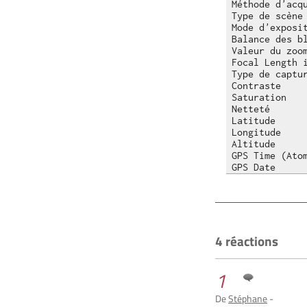
Méthode d'acqu
Type de scène 
Mode d'exposit
Balance des bl
Valeur du zoom
Focal Length i
Type de captur
Contraste     
Saturation    
Netteté       
Latitude      
Longitude     
Altitude      
GPS Time (Atom
4 réactions
1
De
Stéphane
-