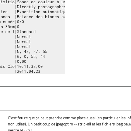
isitio|Sonde de couleur à un capteur

      |Directly photographed

ion   |Exposition automatique

ancs  |Balance des blancs automatique

 numér|0/0

n 35mm|0

e de l|Standard

      |Normal

      |Normal

      |Normal

      |N, 43, 27, 55

      |W, 0, 55, 44

      |0,00

ic Clo|10:11:32,00

C'est fou ce que ça peut prendre comme place aussi (en particulier les in
non utiles). Un petit coup de jpegoptim --strip-all et les fichiers jpeg pe
perdre 40 Ko !