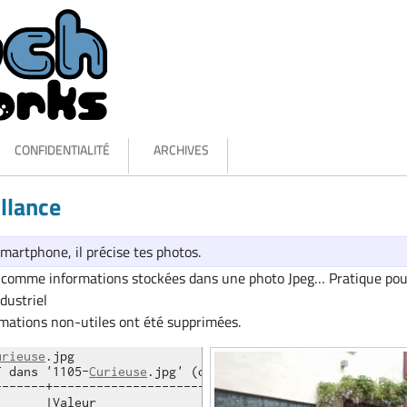
CONFIDENTIALITÉ
ARCHIVES
llance
smartphone, il précise tes photos.
 a comme informations stockées dans une photo Jpeg… Pratique po
dustriel
rmations non-utiles ont été supprimées.
urieuse
.jpg 

F dans '1105-
Curieuse
.jpg' (ordre des octets 'Intel') :

-------+-------------------------------------------------
      |Valeur
