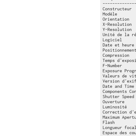
-------------
Constructeur  
Modèle        
Orientation   
X-Resolution  
Y-Resolution  
Unité de la ré
Logiciel      
Date et heure 
Positionnement
Compression   
Temps d'exposi
F-Number      
Exposure Progr
Valeurs de vit
Version d'exif
Date and Time 
Components Con
Shutter Speed 
Ouverture     
Luminosité    
Correction d'e
Maximum Apertu
Flash        
Longueur focal
Espace des cou