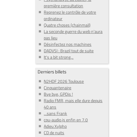
première consultation
Reprenez le contrôle de votre
ordinateur
Quatre choses (chainmail)
La seconde guerre du web n'aura
pas lieu
Désinfectez nos machines
DADVSI : Brazil tout de suite
It's a bit strong...
Derniers billets
N2HDF 2026 Toulouse
Cinquantenaire
Bye bye, GPDis !
Radio FMR, mais elle dure depuis
40 ans
…sans Frank
cpu-audio.js enfin en 7.0
Adieu Xylpho
CD de nuits