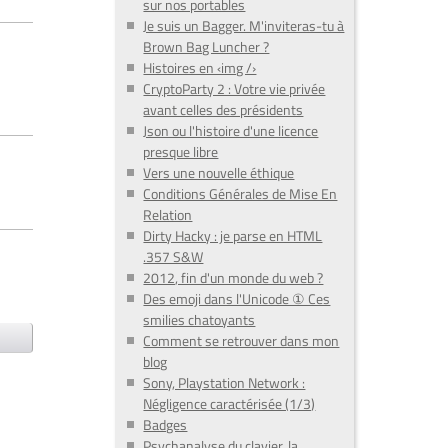
sur nos portables
Je suis un Bagger. M'inviteras-tu à
Brown Bag Luncher ?
Histoires en ‹img /›
CryptoParty 2 : Votre vie privée
avant celles des présidents
Json ou l'histoire d'une licence
presque libre
Vers une nouvelle éthique
Conditions Générales de Mise En
Relation
Dirty Hacky : je parse en HTML
.357 S&W
2012, fin d'un monde du web ?
Des emoji dans l'Unicode ① Ces
smilies chatoyants
Comment se retrouver dans mon
blog
Sony, Playstation Network :
Négligence caractérisée (1/3)
Badges
Psychanalyse du clavier, la