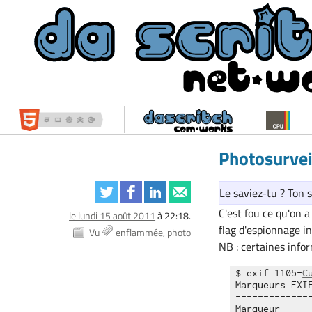
Photosurvei
Le saviez-tu ? Ton 
C'est fou ce qu'on
le lundi 15 août 2011
à 22:18.
flag d'espionnage in
Vu
enflammée
photo
NB : certaines info
$ exif 1105-
C
Marqueurs EXI
-------------
Marqueur      