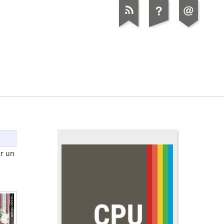
ur un
---------
