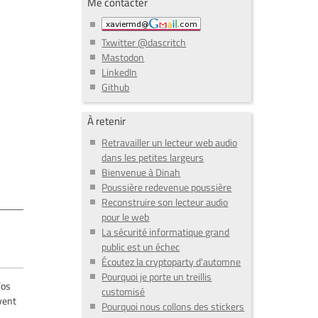
Me contacter
Txwitter @dascritch
Mastodon
LinkedIn
Github
À retenir
Retravailler un lecteur web audio
dans les petites largeurs
Bienvenue à Dinah
Poussière redevenue poussière
Reconstruire son lecteur audio
pour le web
La sécurité informatique grand
public est un échec
Écoutez la cryptoparty d'automne
Pourquoi je porte un treillis
fos
customisé
uvent
Pourquoi nous collons des stickers