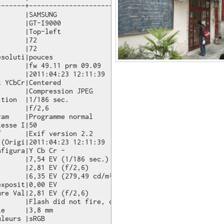
-------+-------------------------------------------------
      |SAMSUNG  

      |GT-I9000

      |Top-left

      |72

      |72

soluti|pouces

      |fw 49.11 prm 09.09 

      |2011:04:23 12:11:39

 YCbCr|Centered 

      |Compression JPEG

tion  |1/186 sec.

      |f/2,6     

am    |Programme normal

esse I|50      

      |Exif version 2.2

(Origi|2011:04:23 12:11:39

figura|Y Cb Cr -

      |7,54 EV (1/186 sec.)

      |2,81 EV (f/2,6)

      |6,35 EV (279,49 cd/m²)

xposit|0,00 EV 

re Val|2,81 EV (f/2,6)

       |Flash did not fire, compulsory flash mode

e     |3,8 mm  

leurs |sRGB       
