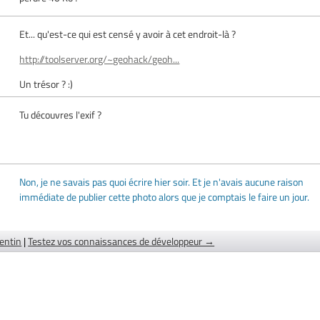
Et... qu'est-ce qui est censé y avoir à cet endroit-là ?
http://toolserver.org/~geohack/geoh...
Un trésor ? :)
Tu découvres l'exif ?
Non, je ne savais pas quoi écrire hier soir. Et je n'avais aucune raison
immédiate de publier cette photo alors que je comptais le faire un jour.
entin
|
Testez vos connaissances de développeur →