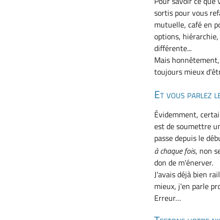
Pour savoir ce que 
sortis pour vous re
mutuelle, café en p
options, hiérarchie
différente...
Mais honnêtement, v
toujours mieux d'êtr
Et vous parlez 
Évidemment, certai
est de soumettre un 
passe depuis le déb
à chaque fois
, non s
don de m'énerver.
J'avais déjà bien ra
mieux, j'en parle p
Erreur…