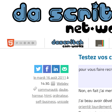
Testez vos 
pour vous faire rec
le mardi 16 août 2011
à
14:30.
Webdev
communauté
daube
Non, en fait j'ai men
horreur
html
ordinateur
J'ai beau avoir dév
self-business
unicode
orienté lourdement