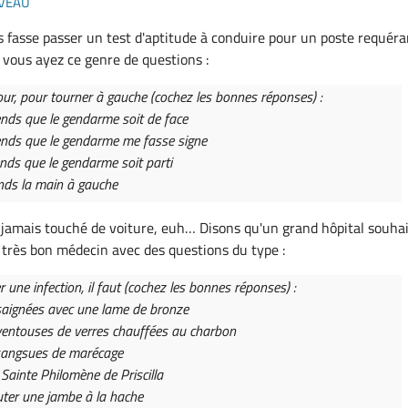
veau
 fasse passer un test d'aptitude à conduire pour un poste requéra
 vous ayez ce genre de questions :
our, pour tourner à gauche (cochez les bonnes réponses) :
tends que le gendarme soit de face
tends que le gendarme me fasse signe
tends que le gendarme soit parti
ends la main à gauche
 jamais touché de voiture, euh… Disons qu'un grand hôpital souha
n très bon médecin avec des questions du type :
 une infection, il faut (cochez les bonnes réponses) :
saignées avec une lame de bronze
ventouses de verres chauffées au charbon
 sangsues de marécage
 Sainte Philomène de Priscilla
ter une jambe à la hache