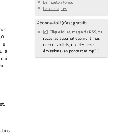
Le mouton tondu
La vie d'après
Abonne-toi ! (c'est gratuit)
rnes
Clique ici, et, magie du
RSS
, tu
'il
recevras automatiquement mes
 le
derniers billets, nos dernières
ui a
émissions (en podcast et mp3 !).
 qui
eu.
et,
 dans