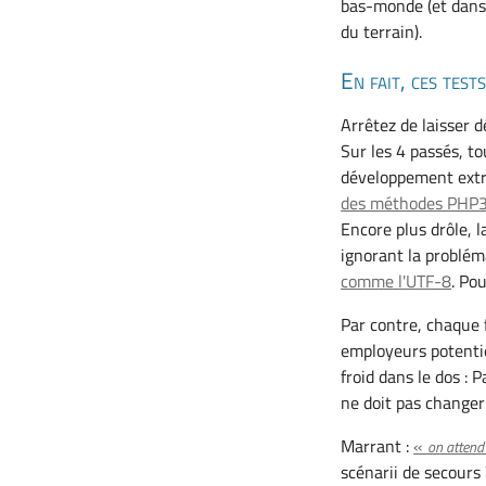
bas-monde (et dans 
du terrain).
En fait, ces test
Arrêtez de laisser d
Sur les 4 passés, t
développement extr
des méthodes PHP3 d
Encore plus drôle, 
ignorant la problém
comme l'UTF-8
. Po
Par contre, chaque 
employeurs potentie
froid dans le dos :
ne doit pas changer
Marrant :
«
on attend
scénarii de secours 