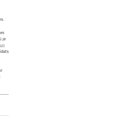
es.
tes
ù je
 un
idats
ui
t