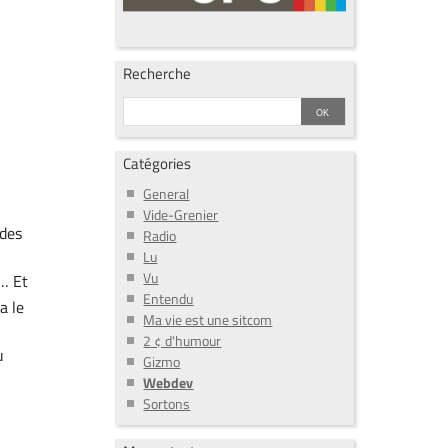
Recherche
Catégories
General
Vide-Grenier
odes
Radio
Lu
Vu
… Et
Entendu
 a le
Ma vie est une sitcom
2 ¢ d'humour
u
Gizmo
Webdev
Sortons