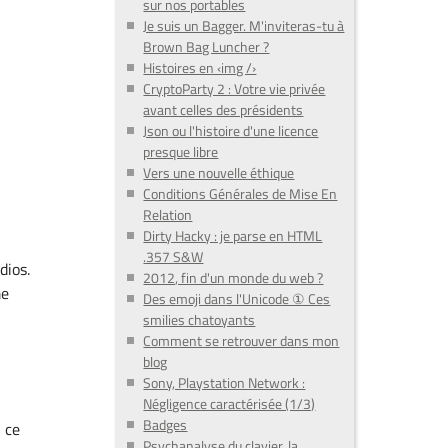
sur nos portables
Je suis un Bagger. M'inviteras-tu à
Brown Bag Luncher ?
Histoires en ‹img /›
CryptoParty 2 : Votre vie privée
avant celles des présidents
Json ou l'histoire d'une licence
presque libre
Vers une nouvelle éthique
Conditions Générales de Mise En
Relation
Dirty Hacky : je parse en HTML
.357 S&W
dios.
2012, fin d'un monde du web ?
me
Des emoji dans l'Unicode ① Ces
smilies chatoyants
Comment se retrouver dans mon
blog
Sony, Playstation Network :
Négligence caractérisée (1/3)
Badges
n ce
Psychanalyse du clavier, la