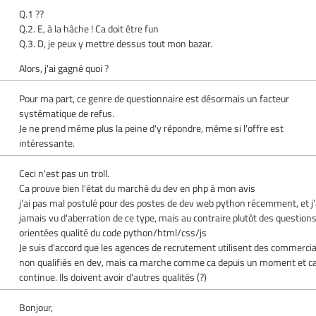
Q.1 ??
Q.2. E, à la hâche ! Ca doit être fun
Q.3. D, je peux y mettre dessus tout mon bazar.
Alors, j'ai gagné quoi ?
Pour ma part, ce genre de questionnaire est désormais un facteur
systématique de refus.
Je ne prend même plus la peine d'y répondre, même si l'offre est
intéressante.
Ceci n'est pas un troll.
Ca prouve bien l'état du marché du dev en php à mon avis
j'ai pas mal postulé pour des postes de dev web python récemment, et j'
jamais vu d'aberration de ce type, mais au contraire plutôt des question
orientées qualité du code python/html/css/js
Je suis d'accord que les agences de recrutement utilisent des commerci
non qualifiés en dev, mais ca marche comme ca depuis un moment et c
continue. Ils doivent avoir d'autres qualités (?)
Bonjour,