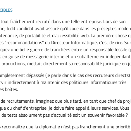
cibles
tout fraîchement recruté dans une telle entreprise. Lors de son
e, ledit candidat avait assuré qu'il code dans les préceptes mode
tenance, de portabilité et d’accessibilité web. La première chose qu
les “recommandations” du Directeur Informatique, c'est de rire. Sur
squez une belle guerre de tranchées entre un responsable fossile q
 en guise de messagerie interne et un subalterne ex-indépendant
s productions, mettait directement sa responsabilité juridique en j
omplètement dépassés (je parle dans le cas des recruteurs directs)
rvir indirectement à maintenir des politiques informatiques très
s boîtes.
de recrutements, imaginez que plus tard, en tant que chef de proj
ue ou chef d'entreprise, je doive faire appel à leurs services. Vous
 de tests absolument pas d'actualité soit un souvenir favorable ?
s reconnaître que la diplomatie n'est pas franchement une priorité