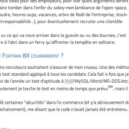
vous valez pour des employeurs, pour voir quels arguments seront
faire tomber dans l'enfer du
salary-man
(ambiance de l'open-space,
oudre, heures sups, vacances, arbre de Noël de l'entreprise, stock-
, irresponsabilité…), pour éventuellement recruter une clientèle
u ce qui va nous arriver dans la gueule au vu des bourses, c'est
e à l'abri dans un ferry qu'affronter la tempête en solitaire.
le Fortran 8X couramment ?
ns recruteurs souhaitent s'assurer de mon niveau. Une des méth
test standard appliqué à tous les candidats. Cela fait 4 fois que je
ut de l'année un test d'aptitude à
PHP
/MySQL/Word/MS-DOS/etc
[NB]
eulement je torche le test en moins de temps que prévu
, mais il
illé certaines “sécurités” dans l'e-commerce (et y'a sérieusement d
rochainement), me disant que le code n'avait jamais été entretenu.