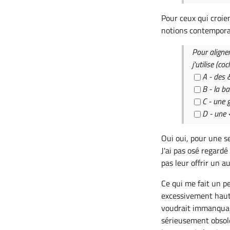
Pour ceux qui croie
notions contempor
Pour aligner
j'utilise (c
A - des
B - la b
C - une 
D - une 
Oui oui, pour une s
J'ai pas osé regard
pas leur offrir un au
Ce qui me fait un 
excessivement haute
voudrait immanquab
sérieusement obsolèt