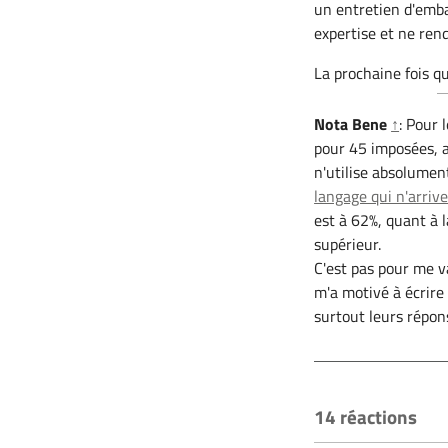
un entretien d'emba
expertise et ne rend
La prochaine fois q
Nota Bene
↑
: Pour 
pour 45 imposées, a
n'utilise absolument
langage qui n'arriv
est à 62%, quant à l
supérieur.
C'est pas pour me v
m'a motivé à écrire 
surtout leurs répon
14 réactions