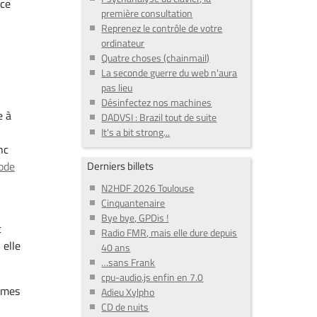
nce
première consultation
Reprenez le contrôle de votre
ordinateur
Quatre choses (chainmail)
La seconde guerre du web n'aura
pas lieu
Désinfectez nos machines
e à
DADVSI : Brazil tout de suite
It's a bit strong...
nc
ode
Derniers billets
N2HDF 2026 Toulouse
Cinquantenaire
Bye bye, GPDis !
t
Radio FMR, mais elle dure depuis
 elle
40 ans
…sans Frank
cpu-audio.js enfin en 7.0
êmes
Adieu Xylpho
CD de nuits