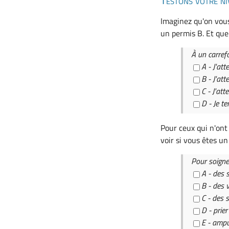
Testons votre ni
Imaginez qu'on vous
un permis B. Et que
À un carref
A - J'at
B - J'at
C - J'at
D - Je t
Pour ceux qui n'ont
voir si vous êtes u
Pour soigner
A - des 
B - des 
C - des
D - prier
E - ampu