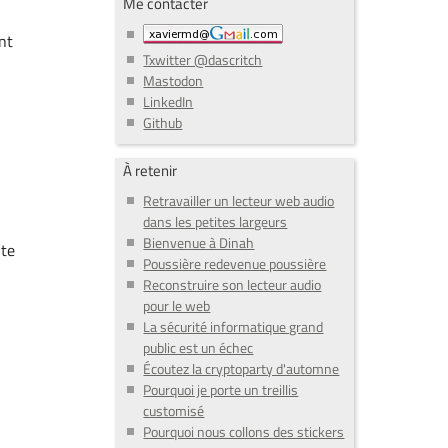
Me contacter
nt
Txwitter @dascritch
Mastodon
LinkedIn
Github
À retenir
Retravailler un lecteur web audio
dans les petites largeurs
Bienvenue à Dinah
ite
Poussière redevenue poussière
Reconstruire son lecteur audio
pour le web
La sécurité informatique grand
public est un échec
Écoutez la cryptoparty d'automne
Pourquoi je porte un treillis
customisé
Pourquoi nous collons des stickers