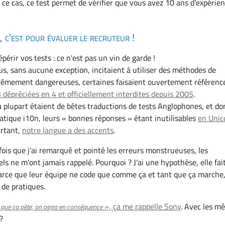
ce cas, ce test permet de vérifier que vous avez 10 ans d'expérie
s, c'est pour évaluer le recruteur !
épérir vos tests : ce n'est pas un vin de garde !
ous, sans aucune exception, incitaient à utiliser des méthodes de
êmement dangereuses, certaines faisaient ouvertement référenc
épréciées en 4 et officiellement interdites depuis 2005
.
la plupart étaient de bêtes traductions de tests Anglophones, et do
atique i10n, leurs « bonnes réponses » étant inutilisables
en Unic
urtant,
notre langue a des accents
.
fois que j'ai remarqué et pointé les erreurs monstrueuses, les
ls ne m'ont jamais rappelé. Pourquoi ? J'ai une hypothèse, elle fai
 Parce que leur équipe ne code que comme ça et tant que ça marche,
 de pratiques.
», ça me rappelle Sony
. Avec les m
 que ça pète, on agira en conséquence
?