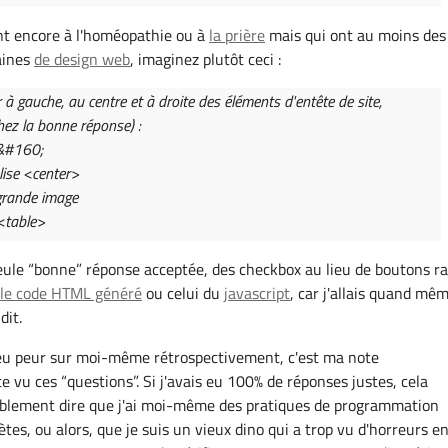
nt encore à l'homéopathie ou à
la prière
mais qui ont au moins des
aines
de design web
, imaginez plutôt ceci :
 à gauche, au centre et à droite des éléments d'entête de site,
ochez la bonne réponse) :
 &#160;
alise <center>
grande image
<table>
eule “bonne” réponse acceptée, des checkbox au lieu de boutons ra
é
le code HTML généré
ou celui du
javascript
, car j'allais quand mê
dit.
peu peur sur moi-même rétrospectivement, c'est ma note
 vu ces “questions”. Si j'avais eu 100% de réponses justes, cela
lement dire que j'ai moi-même des pratiques de programmation
es, ou alors, que je suis un vieux dino qui a trop vu d'horreurs e