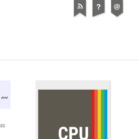
t
res