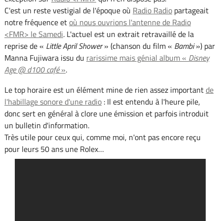
C'est un reste vestigial de l'époque où
Radio Radio
partageait
notre fréquence et
où nous ouvrions l'antenne de Radio
<FMR> le Samedi
. L'actuel est un extrait retravaillé de la
reprise de «
Little April Shower
» (chanson du film «
Bambi
») par
Manna Fujiwara issu du
rarissime mais génial album «
Disney
Age @ d100 café
»
.
Le top horaire est un élément mine de rien assez important
de
l'habillage sonore d'une radio
: Il est entendu à l'heure pile,
donc sert en général à clore une émission et parfois introduit
un bulletin d'information.
Très utile pour ceux qui, comme moi, n'ont pas encore reçu
pour leurs 50 ans une Rolex…