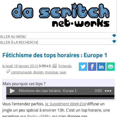
ALLER AU MENU
ALLER À LA RECHERCHE
Fétichisme des tops horaires : Europe 1
le jeudi 19 janvier 2012
à 09:43.
Entendu
communauté
design
musique
swe
Mais pourquoi ces bips ?
Vous l'entendez parfois,
le
Supplément Week-End
diffuse un
jingle un peu spécial à environ 13h. C'est un top horaire, une
exception sur
Radio <FMR>
qui n'en dispose pas.