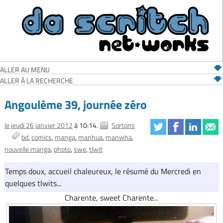
ALLER AU MENU
ALLER À LA RECHERCHE
Angoulême 39, journée zéro
le jeudi 26 janvier 2012
à 10:14.
Sortons
bd
comics
manga
manhua
manwha
nouvelle manga
photo
swe
tlwit
Temps doux, accueil chaleureux, le résumé du Mercredi en
quelques tlwits...
Charente, sweet Charente...