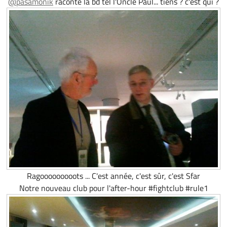
@pasamonik
raconte la bd tel l'Oncle Paul... tiens ? c'est qui ?
Ragooooooooots ... C'est année, c'est sûr, c'est Sfar
Notre nouveau club pour l'after-hour #fightclub #rule1