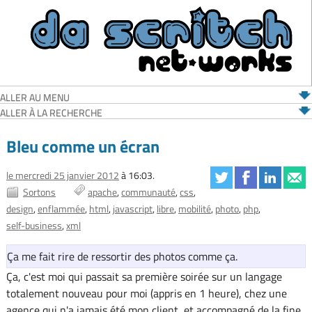
ALLER AU MENU
ALLER À LA RECHERCHE
Bleu comme un écran
le mercredi 25 janvier 2012
à 16:03.
Sortons
apache
communauté
css
design
enflammée
html
javascript
libre
mobilité
photo
php
self-business
xml
Ça me fait rire de ressortir des photos comme ça.
Ça, c'est moi qui passait sa première soirée sur un langage
totalement nouveau pour moi (appris en 1 heure), chez une
agence qui n'a jamais été mon client, et accompagné de la fine