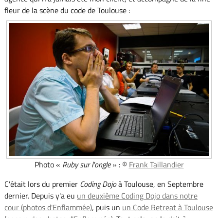
fleur de la scène du code de Toulouse :
Photo «
Ruby sur l'ongle
» : ©
Frank Taillandier
C'était lors du premier
Coding Dojo
à Toulouse, en Septembre
dernier. Depuis y'a eu
un deuxième Coding Dojo dans notre
cour (photos d'Enflammée)
, puis un
un Code Retreat à Toulouse