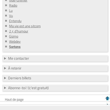
Vide-Grenier
Radio
Lu
Vu
Entendu
Ma vie est une sitcom
2 ¢ d'humour
Gizmo
Webdev
Sortons
Me contacter
À retenir
Derniers billets
Abonne-toi ! (c'est gratuit)
Haut de page