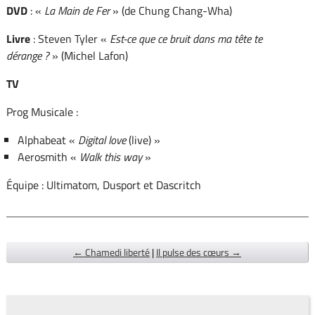
DVD
: «
La Main de Fer
» (de Chung Chang-Wha)
Livre
: Steven Tyler «
Est-ce que ce bruit dans ma tête te
dérange ?
» (Michel Lafon)
TV
Prog Musicale :
Alphabeat «
Digital love
(live) »
Aerosmith «
Walk this way
»
Équipe : Ultimatom, Dusport et Dascritch
← Chamedi liberté
|
Il pulse des cœurs →