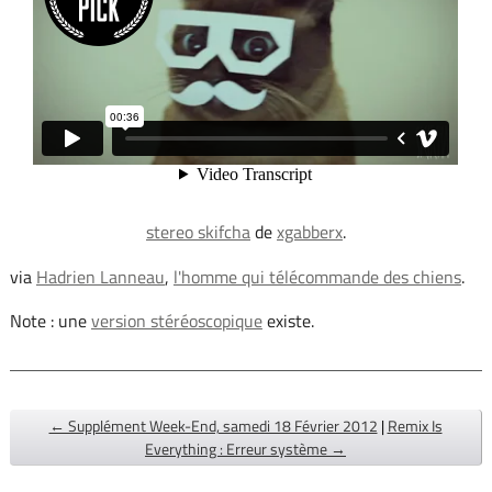
stereo skifcha
de
xgabberx
.
via
Hadrien Lanneau
,
l'homme qui télécommande des chiens
.
Note : une
version stéréoscopique
existe.
← Supplément Week-End, samedi 18 Février 2012
|
Remix Is
Everything : Erreur système →