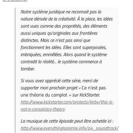
Notre système juridique ne reconnait pas la
nature dérivée de la créativité. À la place, les idées
sont vues comme des propriétés, des éléments
aussi uniques qu'originales aux frontières
distinctes. Mais ce n'est pas ainsi que
fonctionnent les idées. Elles sont superposées,
imbriquées, emmêlées. Alors quand le système
contredit la réalité... le système commence à
tomber.
Si vous avez apprécié cette série, merci de
supporter mon prochain projet «
Ce n'est pas
une théorie du complot
» sur KickStarter.
http://www.kickstarter.com/projects/kirby/this-is-
not-a-conspiracy-theory
La musique de cette épisode peut être achetée ici :
http://www.everythingisaremix.info/p4_soundtrack/