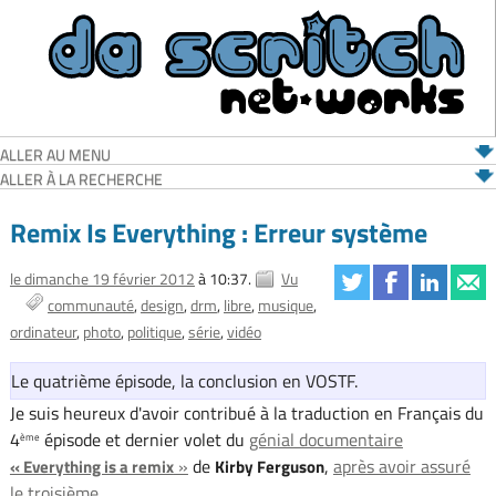
ALLER AU MENU
ALLER À LA RECHERCHE
Remix Is Everything : Erreur système
le dimanche 19 février 2012
à 10:37.
Vu
communauté
design
drm
libre
musique
ordinateur
photo
politique
série
vidéo
Le quatrième épisode, la conclusion en VOSTF.
Je suis heureux d'avoir contribué à la traduction en Français du
4
épisode et dernier volet du
génial documentaire
ème
»
de
,
après avoir assuré
« Everything is a remix
Kirby Ferguson
le troisième
.