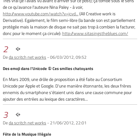
Très vrai (je l'avais vu avant d'arriver sur ce post); ça tombe sous le sens
de ce qu'avance l'auteure Nina Paley - à voir,
http://www.youtube.com/watch?v=jcvd...
(All Creative work is
Derivative). Egalement, le film semi-libre (la bande son est partiellement
protégée mais la maison de disque ne sait pas trop à combien la facturer,
donc pour le moment ça circule):
http://www.sitasingstheblues.com/
2
De
da scritch net works
- 06/03/2012, 09:52
Des emoji dans l'Unicode ① Ces smilies chatoyants
En Mars 2009, une drôle de proposition a été faite au Consortium
Unicode par Apple et Google. D'une manière étonnante, les deux frères
ennemis du smartphone s'étaient unis dans une cause commune pour
ajouter des entrées au lexique des caractères...
3
De
da scritch net works
- 21/06/2012, 22:01
Fête de la Musique Illégale