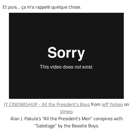
Et puis… ça m'a rappelé quelque chose.
JY CINEMASHUP - All the President's Boys
from
Jeff Yorkes
on
Vimeo
.
Alan J. Pakula's "All the President's Men" conspires with
"Sabotage" by the Beastie Boys.