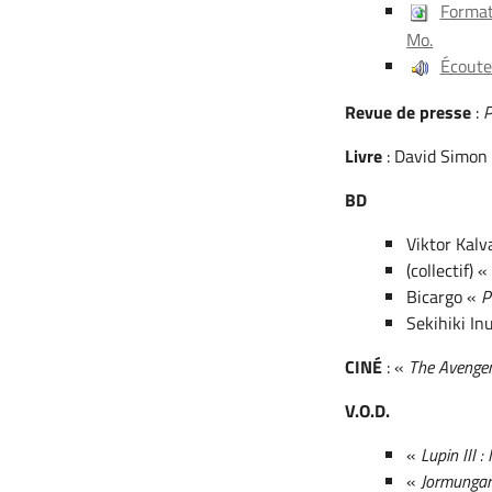
Format
Mo.
Écouter
Revue de presse
:
P
Livre
: David Simon
BD
Viktor Kal
(collectif) 
Bicargo «
P
Sekihiki In
CINÉ
: «
The Avenge
V.O.D.
«
Lupin III 
«
Jormunga