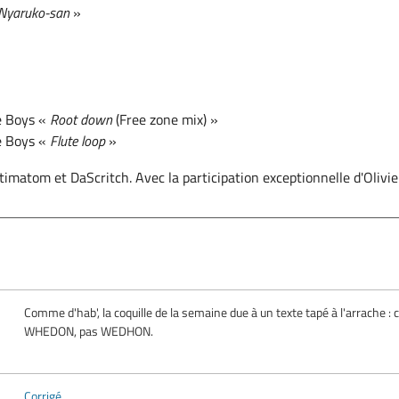
 Nyaruko-san
»
e Boys «
Root down
(Free zone mix) »
e Boys «
Flute loop
»
timatom et DaScritch. Avec la participation exceptionnelle d'Olivie
Comme d'hab', la coquille de la semaine due à un texte tapé à l'arrache : c
WHEDON, pas WEDHON.
Corrigé.