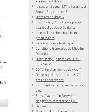
sur nos portables
Je suis un Bagger. M'inviteras-tu à
Brown Bag Luncher ?
Histoires en ‹img /›
CryptoParty 2 : Votre vie privée
avant celles des présidents
n,
Json ou l'histoire d'une licence
de
presque libre
.
Vers une nouvelle éthique
Conditions Générales de Mise En
Relation
Dirty Hacky : je parse en HTML
vans,
.357 S&W
n,
2012, fin d'un monde du web ?
Des emoji dans l'Unicode ① Ces
smilies chatoyants
lutôt
Comment se retrouver dans mon
blog
Sony, Playstation Network :
Négligence caractérisée (1/3)
Badges
Psychanalyse du clavier, la