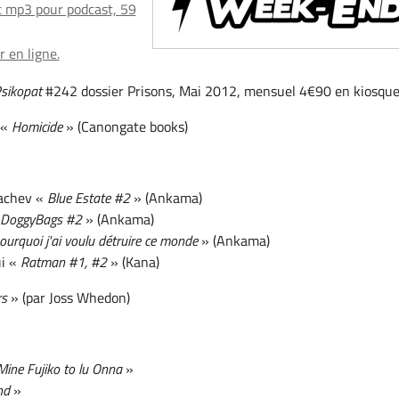
 mp3 pour podcast, 59
 en ligne.
sikopat
#242 dossier Prisons, Mai 2012, mensuel 4€90 en kiosqu
 «
Homicide
» (Canongate books)
vachev «
Blue Estate #2
» (Ankama)
«
DoggyBags #2
» (Ankama)
ourquoi j'ai voulu détruire ce monde
» (Ankama)
ui «
Ratman #1, #2
» (Kana)
rs
» (par Joss Whedon)
: Mine Fujiko to lu Onna
»
nd
»