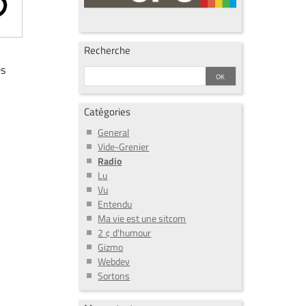
Recherche
es
Catégories
General
Vide-Grenier
Radio
Lu
Vu
Entendu
Ma vie est une sitcom
2 ¢ d'humour
Gizmo
Webdev
Sortons