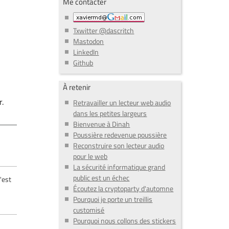
Me contacter
Txwitter @dascritch
Mastodon
LinkedIn
Github
À retenir
r.
Retravailler un lecteur web audio
dans les petites largeurs
Bienvenue à Dinah
Poussière redevenue poussière
Reconstruire son lecteur audio
pour le web
La sécurité informatique grand
public est un échec
'est
Écoutez la cryptoparty d'automne
Pourquoi je porte un treillis
customisé
Pourquoi nous collons des stickers