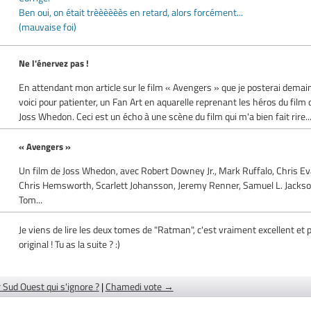
Ben oui, on était trèèèèèès en retard, alors forcément...
(mauvaise foi)
Ne l'énervez pas !
En attendant mon article sur le film « Avengers » que je posterai demai
voici pour patienter, un Fan Art en aquarelle reprenant les héros du film 
Joss Whedon. Ceci est un écho à une scène du film qui m'a bien fait rire...
« Avengers »
Un film de Joss Whedon, avec Robert Downey Jr., Mark Ruffalo, Chris E
Chris Hemsworth, Scarlett Johansson, Jeremy Renner, Samuel L. Jackso
Tom...
Je viens de lire les deux tomes de "Ratman", c'est vraiment excellent et p
original ! Tu as la suite ? :)
 Sud Ouest qui s'ignore ?
|
Chamedi vote →