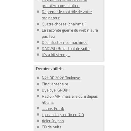
première consultation
Reprenez le contrôle de votre
ordinateur
Quatre choses (chainmail)
La seconde guerre du web n'aura
pas lieu
Désinfectez nos machines
DADVSI : Brazil tout de suite
It's a bit strong...
Derniers billets
N2HDF 2026 Toulouse
Cinquantenaire
Bye bye, GPDis !
Radio FMR, mais elle dure depuis
40 ans
…sans Frank
cpu-audio.js enfin en 7.0
Adieu Xylpho
CD de nuits