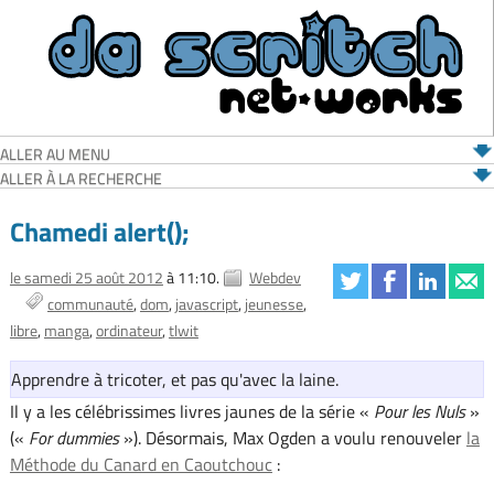
ALLER AU MENU
ALLER À LA RECHERCHE
Chamedi alert();
le samedi 25 août 2012
à 11:10.
Webdev
communauté
dom
javascript
jeunesse
libre
manga
ordinateur
tlwit
Apprendre à tricoter, et pas qu'avec la laine.
Il y a les célébrissimes livres jaunes de la série «
Pour les Nuls
»
(«
For dummies
»). Désormais, Max Ogden a voulu renouveler
la
Méthode du Canard en Caoutchouc
: