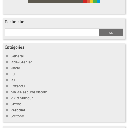
Recherche
Catégories
General
Vide-Grenier
Radio
Lu
Vu
Entendu
Ma vie est une sitcom
2 ¢ d'humour
Gizmo
Webdev
Sortons