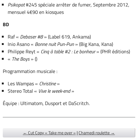
Psikopat
#245 spéciale arrêter de fumer, Septembre 2012,
mensuel 4€90 en kiosques
BD
Raf «
Debaser #8
» (Label 619, Ankama)
Inio Asano «
Bonne nuit Pun-Pun
» (Big Kana, Kana)
Philippe Reyt «
Cinq à table #2 : Le bonheur
» (PHR éditions)
«
The Boys
» ()
Programmation musicale :
Les Wampas «
Christine
»
Stereo Total «
Vive le week-end
»
Équipe : Ultimatom, Dusport et DaScritch.
← Cut Copy « Take me over »
|
Chamedi roulette →