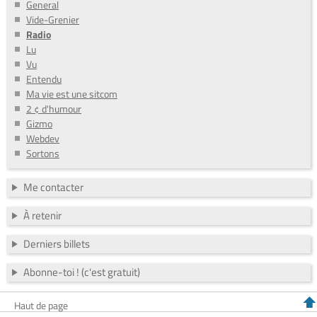
General
Vide-Grenier
Radio
Lu
Vu
Entendu
Ma vie est une sitcom
2 ¢ d'humour
Gizmo
Webdev
Sortons
Me contacter
À retenir
Derniers billets
Abonne-toi ! (c'est gratuit)
Haut de page