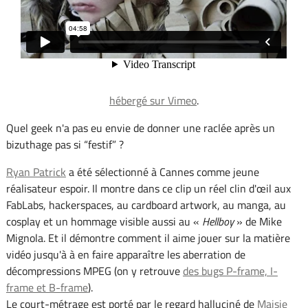
hébergé sur Vimeo
.
Quel geek n'a pas eu envie de donner une raclée après un
bizuthage pas si “festif” ?
Ryan Patrick
a été sélectionné à Cannes comme jeune
réalisateur espoir. Il montre dans ce clip un réel clin d'œil aux
FabLabs, hackerspaces, au cardboard artwork, au manga, au
cosplay et un hommage visible aussi au «
Hellboy
» de Mike
Mignola. Et il démontre comment il aime jouer sur la matière
vidéo jusqu'à à en faire apparaître les aberration de
décompressions MPEG (on y retrouve
des bugs P-frame, I-
frame et B-frame
).
Le court-métrage est porté par le regard halluciné de
Maisie