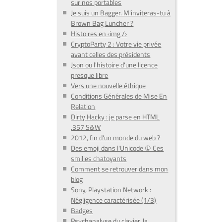
sur nos portables
Je suis un Bagger. M'inviteras-tu à
Brown Bag Luncher ?
Histoires en ‹img /›
CryptoParty 2 : Votre vie privée
avant celles des présidents
Json ou l'histoire d'une licence
presque libre
Vers une nouvelle éthique
Conditions Générales de Mise En
Relation
Dirty Hacky : je parse en HTML
.357 S&W
2012, fin d'un monde du web ?
Des emoji dans l'Unicode ① Ces
smilies chatoyants
Comment se retrouver dans mon
blog
Sony, Playstation Network :
Négligence caractérisée (1/3)
Badges
Psychanalyse du clavier, la