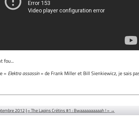
 fou...
le «
Elektra assassin
» de Frank Miller et Bill Sienkiewicz, je sais pa
ptembre 2012
|
« The Lapins Crétins #1 : Bwaaaaaaaaaah ! » →