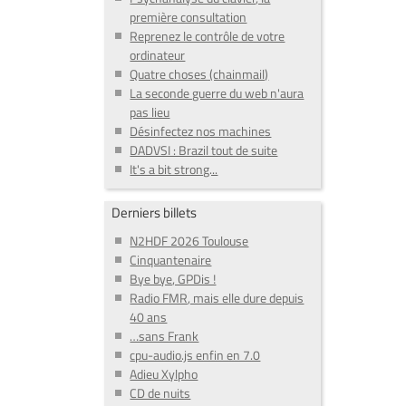
première consultation
Reprenez le contrôle de votre
ordinateur
Quatre choses (chainmail)
La seconde guerre du web n'aura
pas lieu
Désinfectez nos machines
DADVSI : Brazil tout de suite
It's a bit strong...
Derniers billets
N2HDF 2026 Toulouse
Cinquantenaire
Bye bye, GPDis !
Radio FMR, mais elle dure depuis
40 ans
…sans Frank
cpu-audio.js enfin en 7.0
Adieu Xylpho
CD de nuits