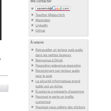
Me contacter
Txwitter @dascritch
Mastodon
LinkedIn
Github
À retenir
Retravailler un lecteur web audio
dans les petites largeurs
s
Bienvenue à Dinah
Poussière redevenue poussière
Reconstruire son lecteur audio
pour le web
La sécurité informatique grand
public est un échec
Écoutez la cryptoparty d'automne
Pourquoi je porte un treillis
customisé
Pourquoi nous collons des stickers