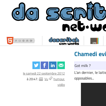
Chamedi evi
Got milk ?
L'an dernier, le lai
le samedi 22 septembre 2012
opposables...
à 20:47.
Vu
humour
vidéo