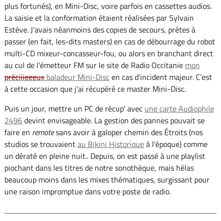
plus fortunés), en Mini-Disc, voire parfois en cassettes audios.
La saisie et la conformation étaient réalisées par Sylvain
Estève. J'avais néanmoins des copies de secours, prêtes à
passer (en fait, les-dits masters) en cas de débourrage du robot
multi-CD mixeur-concasseur-fou, ou alors en branchant direct
au cul de l'émetteur FM sur le site de Radio Occitanie
mon
préciiieeeux
baladeur Mini-Disc
en cas d'incident majeur. C'est
à cette occasion que j'ai récupéré ce master Mini-Disc.
Puis un jour, mettre un PC de récup' avec
une carte Audiophile
2496
devint envisageable. La gestion des pannes pouvait se
faire en
remote
sans avoir à galoper chemin des Étroits (nos
studios se trouvaient
au Bikini Historique
à l'époque) comme
un dératé en pleine nuit.. Depuis, on est passé à une playlist
piochant dans les titres de notre sonothèque, mais hélas
beaucoup moins dans les mixes thématiques, surgissant pour
une raison impromptue dans votre poste de radio.