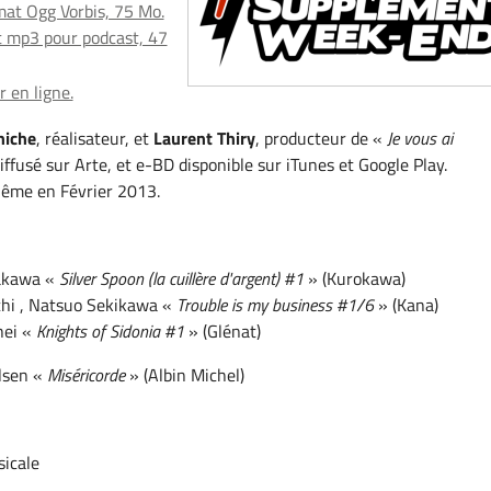
at Ogg Vorbis, 75 Mo.
 mp3 pour podcast, 47
 en ligne.
hiche
, réalisateur, et
Laurent Thiry
, producteur de «
Je vous ai
diffusé sur Arte, et e-BD disponible sur iTunes et Google Play.
lême en Février 2013.
akawa «
Silver Spoon (la cuillère d'argent) #1
» (Kurokawa)
chi , Natsuo Sekikawa «
Trouble is my business #1/6
» (Kana)
hei «
Knights of Sidonia #1
» (Glénat)
Olsen «
Miséricorde
» (Albin Michel)
icale