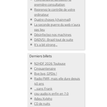
première consultation
Reprenez le contrôle de votre
ordinateur
Quatre choses (chainmail)
La seconde guerre du web n'aura
pas lieu
Désinfectez nos machines
DADVSI : Brazil tout de suite
It's a bit strong...
Derniers billets
N2HDF 2026 Toulouse
Cinquantenaire
Bye bye, GPDis !
Radio FMR, mais elle dure depuis
40 ans
…sans Frank
cpu-audio.js enfin en 7.0
Adieu Xylpho
CD de nuits