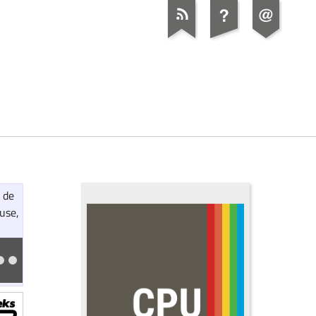
 de
use,