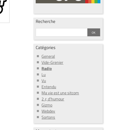
Recherche
Catégories
General
Vide-Grenier
Radio
Lu
Vu
Entendu
Ma vie est une sitcom
2 ¢ d'humour
Gizmo
Webdev
Sortons