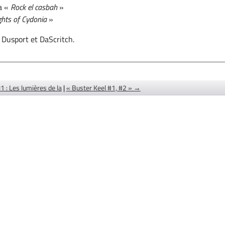
a «
Rock el casbah
»
ghts of Cydonia
»
 Dusport et DaScritch.
 : Les lumières de la
|
« Buster Keel #1, #2 » →