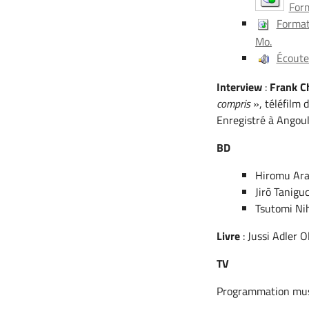
Form
Format
Mo.
Écouter
Interview
:
Frank C
compris
», téléfilm 
Enregistré à Angou
BD
Hiromu Ar
Jirō Tanigu
Tsutomi Ni
Livre
: Jussi Adler 
TV
Programmation mus