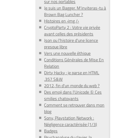
sur nos portables
Je suis un Bagger. M'inviteras-tu à
Brown Bag Luncher ?
Histoires en ‹img /›
CryptoParty 2 : Votre vie privée
avant celles des présidents
Json ou l'histoire d'une licence
presque libre
Vers une nouvelle éthique
Conditions Générales de Mise En
Relation
Dirty Hacky : je parse en HTML
.357 S&W
2012, fin d'un monde du web ?
Des emoji dans l'Unicode ① Ces
smilies chatoyants
Comment se retrouver dans mon
blog
Sony, Playstation Network :
Négligence caractérisée (1/3)
Badges
Psychanalyse du clavier, la