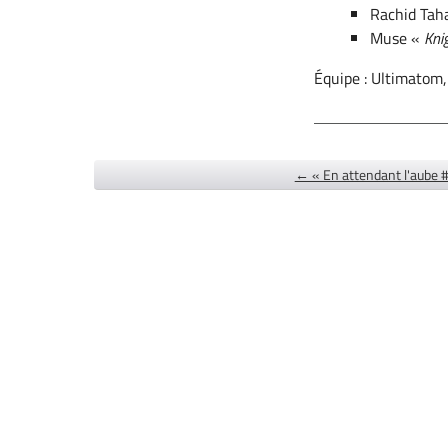
Rachid Tah
Muse «
Kni
Équipe : Ultimatom,
← « En attendant l'aube #1