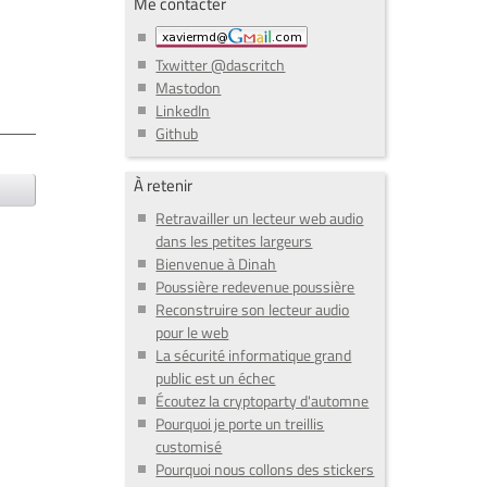
Me contacter
Txwitter @dascritch
Mastodon
LinkedIn
Github
À retenir
Retravailler un lecteur web audio
dans les petites largeurs
Bienvenue à Dinah
Poussière redevenue poussière
Reconstruire son lecteur audio
pour le web
La sécurité informatique grand
public est un échec
Écoutez la cryptoparty d'automne
Pourquoi je porte un treillis
customisé
Pourquoi nous collons des stickers