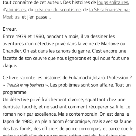
tout connaître de cet auteur. Des histoires de
loups solitaires
,
d'
alpinistes
, du
créateur du scoutisme
, de
la SF scénarisée par
Mœbius
, et j'en passe…
Erreur.
Entre 1979 et 1980, pendant 4 mois, il va dessiner les
aventures d'un détective privé dans la veine de Marlowe ou
Chandler. On est dans les canons du genre. C'est encore une
facette de son œuvre que nous ignorons et qui nous fout une
claque.
Ce livre raconte les histoires de Fukamachi Jōtarō. Profession ?
«
». Les problèmes sont son affaire. Tout un
Trouble is my business
programme.
Un détective privé fraîchement divorcé, squattant chez une
dentiste, fauché, et ne sachant comment récupérer sa fille. Le
roman noir par excellence. Mais contemporain. On est dans le
Japon de 1980, en plein boom économique, mais avec sa faune
des bas-fonds, des officiers de police corrompus, et parce que le
polar se doit d'avoir une revendication sociale, les échos des