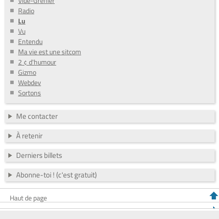
Vide-Grenier
Radio
Lu
Vu
Entendu
Ma vie est une sitcom
2 ¢ d'humour
Gizmo
Webdev
Sortons
Me contacter
À retenir
Derniers billets
Abonne-toi ! (c'est gratuit)
Haut de page