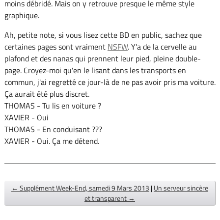
moins débridé. Mais on y retrouve presque le même style
graphique.
Ah, petite note, si vous lisez cette BD en public, sachez que
certaines pages sont vraiment
NSFW
. Y'a de la cervelle au
plafond et des nanas qui prennent leur pied, pleine double-
page. Croyez-moi qu'en le lisant dans les transports en
commun, j'ai regretté ce jour-là de ne pas avoir pris ma voiture.
Ça aurait été plus discret.
THOMAS - Tu lis en voiture ?
XAVIER - Oui
THOMAS - En conduisant ???
XAVIER - Oui. Ça me détend.
← Supplément Week-End, samedi 9 Mars 2013
|
Un serveur sincère
et transparent →