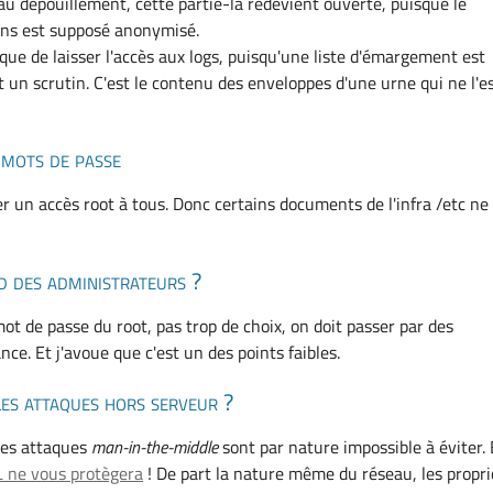
au dépouillement, cette partie-là redevient ouverte, puisque le
ins est supposé anonymisé.
que de laisser l'accès aux logs, puisqu'une liste d'émargement est
 un scrutin. C'est le contenu des enveloppes d'une urne qui ne l'e
 mots de passe
r un accès root à tous. Donc certains documents de l'infra /etc ne
id des administrateurs ?
ot de passe du root, pas trop de choix, on doit passer par des
ce. Et j'avoue que c'est un des points faibles.
les attaques hors serveur ?
 les attaques
man-in-the-middle
sont par nature impossible à éviter. 
L ne vous protègera
! De part la nature même du réseau, les propri