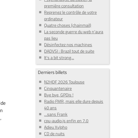
première consultation
Reprenez le contrôle de votre
ordinateur
Quatre choses (chainmail)
La seconde guerre du web n'aura
pas lieu
Désinfectez nos machines
DADVSI : Brazil tout de suite
It's a bit strong...
Derniers billets
N2HDF 2026 Toulouse
Cinquantenaire
Bye bye, GPDis !
Radio FMR, mais elle dure depuis
ide
40 ans
un
…sans Frank
,
cpu-audio.js enfin en 7.0
Adieu Xylpho
CD de nuits