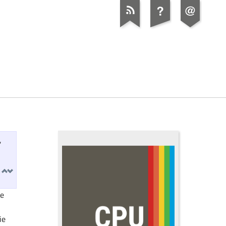
,
t
e
ie