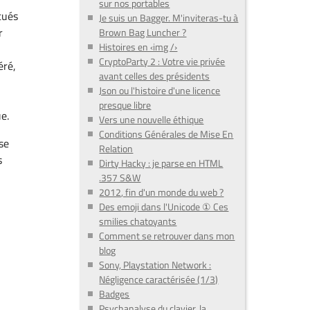
sur nos portables
tués
Je suis un Bagger. M'inviteras-tu à
r
Brown Bag Luncher ?
Histoires en ‹img /›
CryptoParty 2 : Votre vie privée
éré,
avant celles des présidents
Json ou l'histoire d'une licence
u
presque libre
ue.
Vers une nouvelle éthique
Conditions Générales de Mise En
se
Relation
s
Dirty Hacky : je parse en HTML
.357 S&W
2012, fin d'un monde du web ?
Des emoji dans l'Unicode ① Ces
smilies chatoyants
Comment se retrouver dans mon
blog
Sony, Playstation Network :
Négligence caractérisée (1/3)
Badges
Psychanalyse du clavier, la