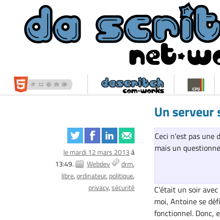
Un serveur 
Ceci n'est pas une 
mais un questionnem
le mardi 12 mars 2013
à
13:49.
Webdev
drm
libre
ordinateur
politique
privacy
sécurité
C'était un soir ave
moi, Antoine se déf
fonctionnel. Donc, 