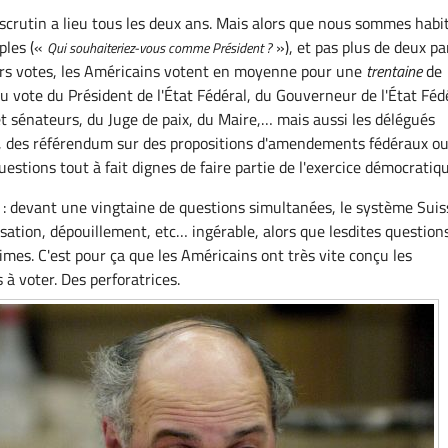
scrutin a lieu tous les deux ans. Mais alors que nous sommes habi
ples («
»), et pas plus de deux pa
Qui souhaiteriez-vous comme Président ?
eurs votes, les Américains votent en moyenne pour une
trentaine
de
du vote du Président de l'État Fédéral, du Gouverneur de l'État Féd
t sénateurs, du Juge de paix, du Maire,… mais aussi les délégués
s, des référendum sur des propositions d'amendements fédéraux o
questions tout à fait dignes de faire partie de l'exercice démocratiq
ic : devant une vingtaine de questions simultanées, le système Suis
isation, dépouillement, etc… ingérable, alors que lesdites question
imes. C'est pour ça que les Américains ont très vite conçu les
à voter. Des perforatrices.