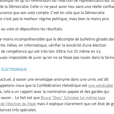
 publique tel qu'un référendum ou l'élection de représentants est u
de la Démocratie. Celle-ci ne peut avoir lieu sans une réelle confi
assurance que son vote compte. C'est en cela que la Démocratie
le n'est pas le meilleur régime politique, mais bien le moins pire.
au vote et dépouillons les résultats.
faire moins incompréhensible que le décompte de bulletins glissés da
e. Hélas, en informatique, vérifier la sincérité d'une élection
e compétence qui est très loin d'être nul. Et même en s'y
quasi-impossible de jurer qu'on ne se fasse pas rouler dans la farin
 électronique
actuel, à savoir une enveloppe anonyme dans une urne, est dit
Rappelons-nous que la Confédération Helvétique est
une vénérable
rs, cela a un rapport avec la nomination papale et des gardes qui
a savoir… Le fait est que
Bruce “Dieu” Schneier lui-même loue
é de l'élection du Pape
mais il explique clairement que cet état de g
tances très spéciales.