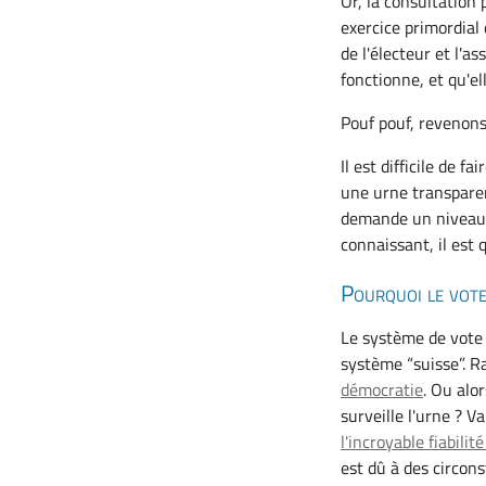
Or, la consultation
exercice primordial 
de l'électeur et l'
fonctionne, et qu'el
Pouf pouf, revenons 
Il est difficile de 
une urne transparent
demande un niveau d
connaissant, il est 
Pourquoi le vote
Le système de vote 
système “suisse”. 
démocratie
. Ou alo
surveille l'urne ? V
l'incroyable fiabilit
est dû à des circons