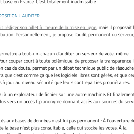
t basé en France. C'est totalement inadmissible.
sition : auditer
t rédiger son billet à l'heure de la mise en ligne
, mais il proposait 
ribution. Personnellement, je propose l'audit permanent du serveur
 permettre à tout-un-chacun d'auditer un serveur de vote, même
Pour couper court à toute polémique, de proposer la transparence 
, en cas de doute, permet par un débat technique public de résoudre
a que c'est comme ça que les logiciels libres sont gérés, et que ce
 à jour au niveau sécurité que leurs contreparties propriétaires.
ai à un explorateur de fichier sur une autre machine. Et finalement
plus vers un accès ftp anonyme donnant accès aux sources du serv
ccès aux bases de données n'est lui pas permanent : À l'ouverture d
de la base n'est plus consultable, celle qui stocke les votes. À la