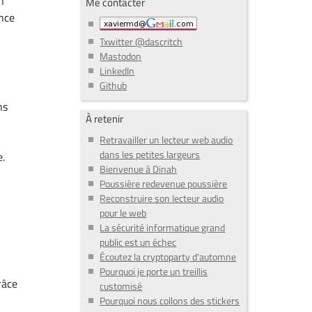
n
Me contacter
ance
Txwitter @dascritch
Mastodon
LinkedIn
Github
ns
À retenir
Retravailler un lecteur web audio
dans les petites largeurs
e.
Bienvenue à Dinah
Poussière redevenue poussière
Reconstruire son lecteur audio
pour le web
La sécurité informatique grand
public est un échec
Écoutez la cryptoparty d'automne
Pourquoi je porte un treillis
râce
customisé
Pourquoi nous collons des stickers