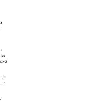
la
,
la
 les
ux-ci
, je
eur
u