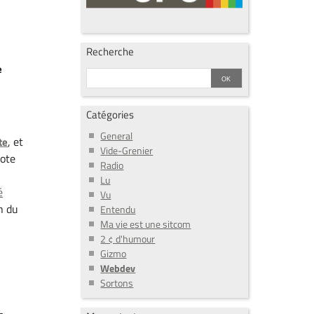
Recherche
e
Catégories
General
, et
te
Vide-Grenier
vote
Radio
Lu
é
Vu
n du
Entendu
Ma vie est une sitcom
2 ¢ d'humour
Gizmo
Webdev
Sortons