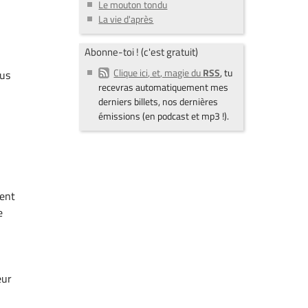
Le mouton tondu
La vie d'après
Abonne-toi ! (c'est gratuit)
Clique ici, et, magie du
RSS
, tu
lus
recevras automatiquement mes
derniers billets, nos dernières
émissions (en podcast et mp3 !).
ment
e
eur