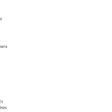
st
 sera
Et
étés