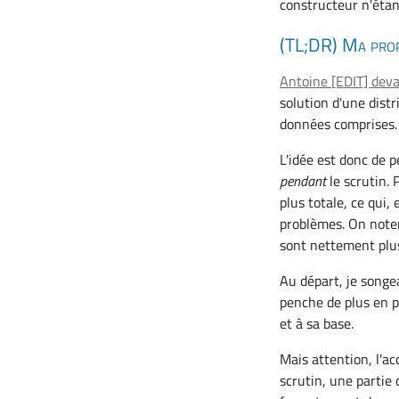
constructeur n'étan
(TL;DR) Ma propo
Antoine [EDIT] devai
solution d'une dist
données comprises.
L'idée est donc de
pendant
le scrutin. 
plus totale, ce qui
problèmes. On noter
sont nettement plus
Au départ, je songe
penche de plus en 
et à sa base.
Mais attention, l'a
scrutin, une partie 