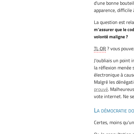
d'une bonne bouteil
apparence, difficil
La question est rela
m'assurer que le cod
volonté maligne ?
TL;DR
? vous pouvez
J'oubliais un point 
la réflexion menée s
électronique à cause
Malgré les dénégat
prouvé
. Malheureuse
vote internet. Ne s
La démocratie do
Certes, moins qu'une