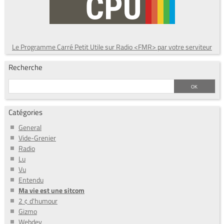
Le Programme Carré Petit Utile sur Radio <FMR> par votre serviteur
Recherche
Catégories
General
Vide-Grenier
Radio
Lu
Vu
Entendu
Ma vie est une sitcom
2 ¢ d'humour
Gizmo
Webdev