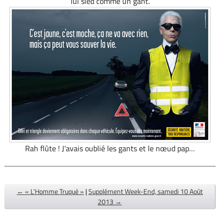
lui sied comme un gant.
Rah flûte ! J'avais oublié les gants et le nœud pap…
← « L'Homme Truqué »
|
Supplément Week-End, samedi 10 Août
2013 →