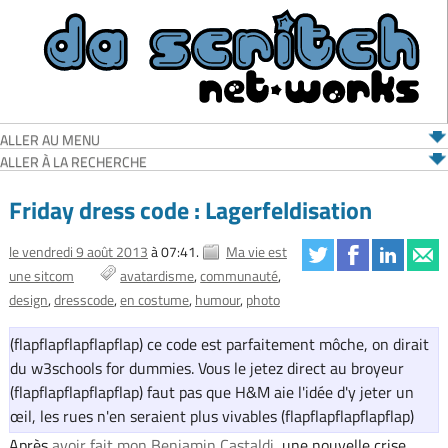
ALLER AU MENU
ALLER À LA RECHERCHE
Friday dress code : Lagerfeldisation
le vendredi 9 août 2013
à 07:41.
Ma vie est
une sitcom
avatardisme
communauté
design
dresscode
en costume
humour
photo
(flapflapflapflapflap) ce code est parfaitement môche, on dirait
du w3schools for dummies. Vous le jetez direct au broyeur
(flapflapflapflapflap) faut pas que H&M aie l'idée d'y jeter un
œil, les rues n'en seraient plus vivables (flapflapflapflapflap)
Après
avoir fait mon Benjamin Castaldi
, une nouvelle crise