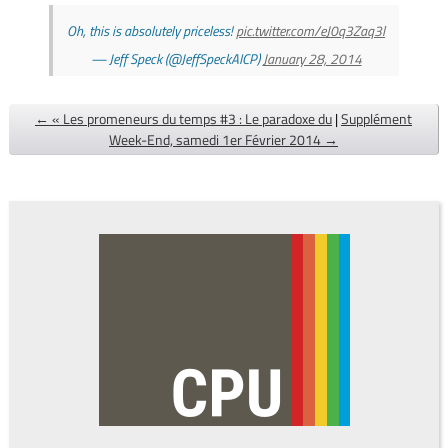
Oh, this is absolutely priceless!
pic.twitter.com/eJ0q3Zaq3l
— Jeff Speck (@JeffSpeckAICP)
January 28, 2014
← « Les promeneurs du temps #3 : Le paradoxe du
|
Supplément
Week-End, samedi 1er Février 2014 →