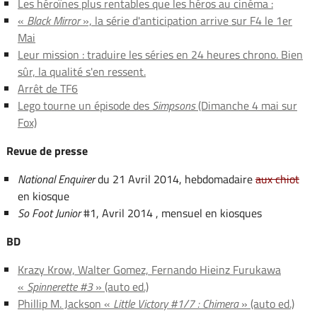
Les héroïnes plus rentables que les héros au cinéma :
«
Black Mirror
», la série d'anticipation arrive sur F4 le 1er
Mai
Leur mission : traduire les séries en 24 heures chrono. Bien
sûr, la qualité s'en ressent.
Arrêt de TF6
Lego tourne un épisode des
Simpsons
(Dimanche 4 mai sur
Fox)
Revue de presse
National Enquirer
du 21 Avril 2014, hebdomadaire
aux chiot
en kiosque
So Foot Junior
#1, Avril 2014 , mensuel en kiosques
BD
Krazy Krow, Walter Gomez, Fernando Hieinz Furukawa
«
Spinnerette #3
» (auto ed.)
Phillip M. Jackson «
Little Victory #1/7 : Chimera
» (auto ed.)