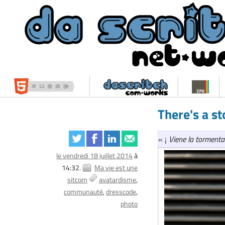
There's a s
« ¡
Viene la tormenta 
le vendredi 18 juillet 2014
à
14:32.
Ma vie est une
sitcom
avatardisme
communauté
dresscode
photo