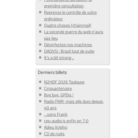
première consultation
Reprenez le contrôle de votre
ordinateur
Quatre choses (chainmail)
La seconde guerre du web n'aura
pas lieu
Désinfectez nos machines
DADVSI : Brazil tout de suite
It's a bit strong...
Derniers billets
N2HDF 2026 Toulouse
Cinquantenaire
Bye bye, GPDis !
Radio FMR, mais elle dure depuis
40 ans
…sans Frank
cpu-audio.js enfin en 7.0
Adieu Xylpho
CD de nuits