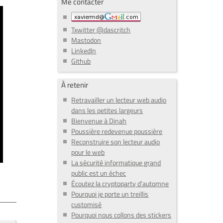
Me contacter
Txwitter @dascritch
Mastodon
LinkedIn
Github
À retenir
Retravailler un lecteur web audio
dans les petites largeurs
Bienvenue à Dinah
Poussière redevenue poussière
Reconstruire son lecteur audio
pour le web
La sécurité informatique grand
public est un échec
Écoutez la cryptoparty d'automne
Pourquoi je porte un treillis
customisé
Pourquoi nous collons des stickers