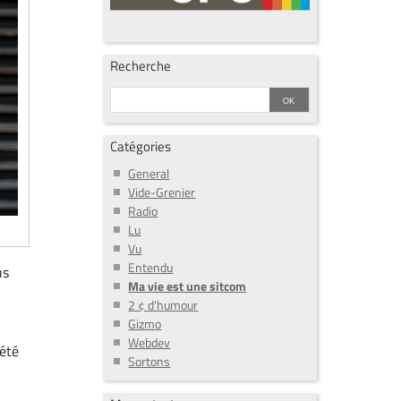
Recherche
Catégories
General
Vide-Grenier
Radio
Lu
Vu
Entendu
us
Ma vie est une sitcom
2 ¢ d'humour
Gizmo
Webdev
 été
Sortons