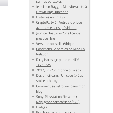
sur nos portables
Je suis un Bagger. M'inviteras-tu à
Brown Bag Luncher ?
Histoires en ‹img /›
CryptoParty 2 : Votre vie privée
avant celles des présidents
Json ou l'histoire d'une licence
presque libre
Vers une nouvelle éthique
Conditions Générales de Mise En
Relation
Dirty Hacky : je parse en HTML
.357 S&W
2012, fin d'un monde du web ?
Des emoji dans l'Unicode ① Ces
smilies chatoyants
Comment se retrouver dans mon
blog
Sony, Playstation Network :
Négligence caractérisée (1/3)
Badges
Psychanalyse du clavier, la