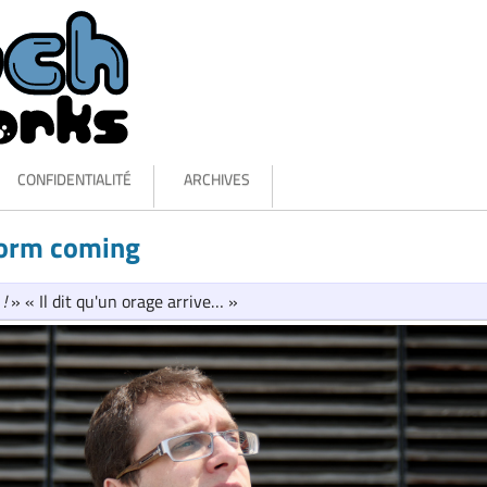
CONFIDENTIALITÉ
ARCHIVES
torm coming
!
» « Il dit qu'un orage arrive… »