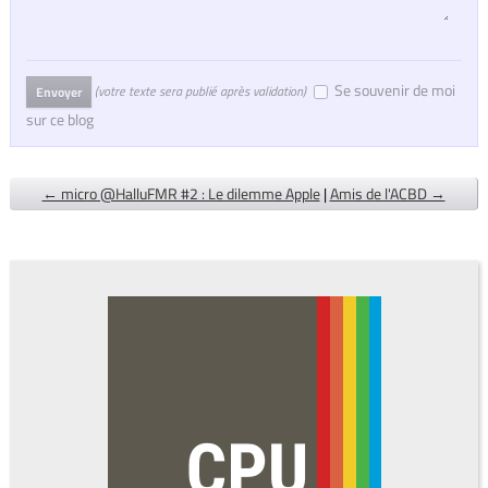
Se souvenir de moi
(votre texte sera publié après validation)
Envoyer
sur ce blog
← micro @HalluFMR #2 : Le dilemme Apple
|
Amis de l'ACBD →