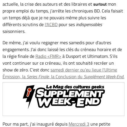
actuelle, la crise des auteurs et des libraires et
mon
surtout
propre emploi du temps, j'arrête les chroniques BD. Cela faisait
un temps déjà que je ne pouvais même plus suivre les
différents scrutins de
l'ACBD
pour ses
indispensables
saisonniers.
De même, j'ai voulu regagner mes samedis pour d'autres
engagements. J'ai donc laissé les clés du créneau horaire et de
la régie finale de
Radio <FMR>
à Dusport et Ultimatom. S'ils
vont continuer sur ce créneau, ils ont souhaité recréer un
show de zéro. C'est donc
samedi dernier qu'eu lieue l'Ultime
Émission, la
Series Finale
, la Conclusion du
Supplément Week-End
.
Pour ma part, j'ai inauguré depuis
Mercredi 3
une petite