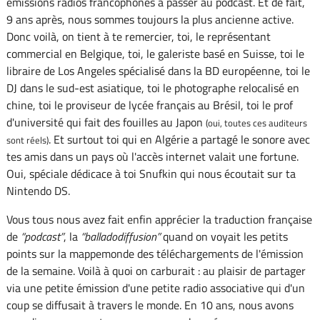
émissions radios francophones à passer au podcast. Et de fait,
9 ans après, nous sommes toujours la plus ancienne active.
Donc voilà, on tient à te remercier, toi, le représentant
commercial en Belgique, toi, le galeriste basé en Suisse, toi le
libraire de Los Angeles spécialisé dans la BD européenne, toi le
DJ dans le sud-est asiatique, toi le photographe relocalisé en
chine, toi le proviseur de lycée français au Brésil, toi le prof
d'université qui fait des fouilles au Japon
(oui, toutes ces auditeurs
. Et surtout toi qui en Algérie a partagé le sonore avec
sont réels)
tes amis dans un pays où l'accès internet valait une fortune.
Oui, spéciale dédicace à toi Snufkin qui nous écoutait sur ta
Nintendo DS.
Vous tous nous avez fait enfin apprécier la traduction française
de
podcast
, la
balladodiffusion
quand on voyait les petits
points sur la mappemonde des téléchargements de l'émission
de la semaine. Voilà à quoi on carburait : au plaisir de partager
via une petite émission d'une petite radio associative qui d'un
coup se diffusait à travers le monde. En 10 ans, nous avons