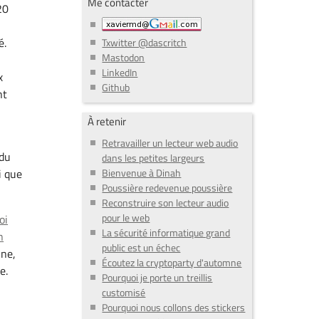
Me contacter
20
é.
Txwitter @dascritch
Mastodon
LinkedIn
x
Github
nt
À retenir
Retravailler un lecteur web audio
 du
dans les petites largeurs
Bienvenue à Dinah
i que
Poussière redevenue poussière
Reconstruire son lecteur audio
pour le web
oi
La sécurité informatique grand
n
public est un échec
ine,
Écoutez la cryptoparty d'automne
e.
Pourquoi je porte un treillis
customisé
Pourquoi nous collons des stickers