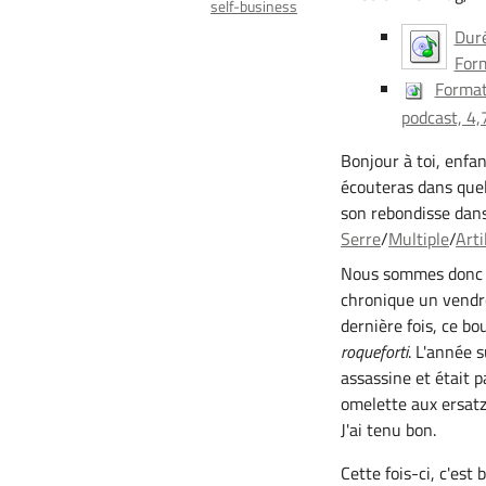
self-business
Dur
Form
Format
podcast, 4,
Bonjour à toi, enfa
écouteras dans quel
son rebondisse dans
Serre
/
Multiple
/
Arti
Nous sommes donc 
chronique un vendr
dernière fois, ce b
roqueforti
. L'année 
assassine et était 
omelette aux ersat
J'ai tenu bon.
Cette fois-ci, c'est 