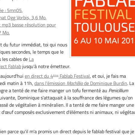
ée : 5mn05.
at Ogg Vorbis, 3,6 Mo.
 mp3 basse résolution pour
7 Mo.
nt du futur immédiat, toi qui nous
ques secondes, le temps que le
 les cables de
La
lect Fablab
jusqu'à notre émetteur.
aujourd'hui
en direct du 4
Fablab Festival
, et oui, je fais ma
ème
edi matin à 11h,
dans l'émission
MachBio
de Dominique Burdin
. La
ougre a tenté de me faire manger un tofu fermenté au
Penicillium
suivante, Dominique s'attaquait à la souffrance des légumes qu'on
passé de végétalien à minéralien. Il a tenté de me faire manger une
z d'œuf composés exclusivement d'éléments ni animaux, ni végéta
bien parce qu'il m'a promis un direct depuis le fablab festival que je