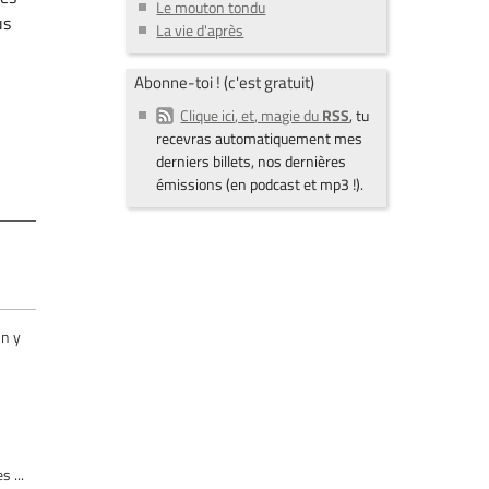
Le mouton tondu
us
La vie d'après
Abonne-toi ! (c'est gratuit)
Clique ici, et, magie du
RSS
, tu
recevras automatiquement mes
derniers billets, nos dernières
émissions (en podcast et mp3 !).
 n y
 ...