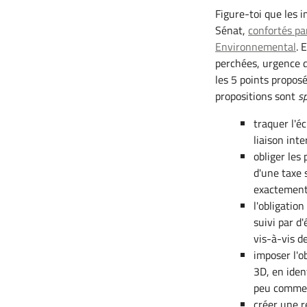
Figure-toi que les 
Sénat,
confortés pa
Environnemental
. 
perchées, urgence d
les 5 points propos
propositions sont
s
traquer l'é
liaison inte
obliger les
d'une taxe 
exactement 
l'obligatio
suivi par d
vis-à-vis d
imposer l'o
3D, en iden
peu comme l
créer une r