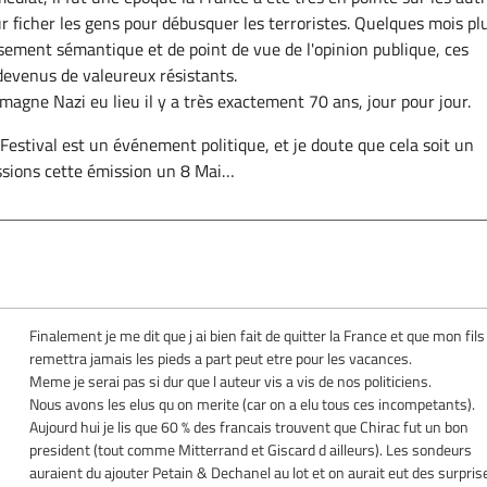
 ficher les gens pour débusquer les terroristes. Quelques mois pl
issement sémantique et de point de vue de l'opinion publique, ces
 devenus de valeureux résistants.
lemagne Nazi eu lieu il y a très exactement 70 ans, jour pour jour.
 Festival est un événement politique, et je doute que cela soit un
ssions cette émission un 8 Mai…
Finalement je me dit que j ai bien fait de quitter la France et que mon fils
remettra jamais les pieds a part peut etre pour les vacances.
Meme je serai pas si dur que l auteur vis a vis de nos politiciens.
Nous avons les elus qu on merite (car on a elu tous ces incompetants).
Aujourd hui je lis que 60 % des francais trouvent que Chirac fut un bon
president (tout comme Mitterrand et Giscard d ailleurs). Les sondeurs
auraient du ajouter Petain & Dechanel au lot et on aurait eut des surprises