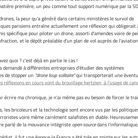
 matière première, un peu comme tout support numérique par la S
drones, la peur qu'a généré dans certains ministères le survol de
ues parisiens entraîne actuellement une réflexion qui obligerait 
mis spécifique pour piloter un drone, assorti d'amendes voire de pe
nfraction, et le dépôt préalable d'un plan de vol auprès de l'aviatio
ez quoi ? c'est déjà en partie le cas !
n a demandé à différentes entreprises d'étudier des systèmes
es de stopper un
drone loup solitaire
qui transporterait une éventu
s réflexions en cours vont du brouillage hertzien, à l'usage de can
r écrire ma chronique, je n'ai même pas eu besoin de forcer le trai
, les bricoleurs et la technologie sont encore vus par les politique
rroristes voire même carrément salafistes en diable. Heureuseme
ore parlé de la mouvance intégriste
open-source
dans l'informatique,.
édiat, il fut une époque la France a été très en pointe sur les aut