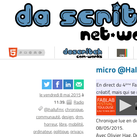
micro @Hal
En direct du 4
Fa
ème
créatif, mais qui se
le vendredi 8 mai 2015
à
11:39.
Radio
@hallufmr
chronique
communauté
design
drm
Chronique lue en d
horreur
libre
mobilité
08/05/2015.
ordinateur
politique
privacy
Avec Olivier Hag, 