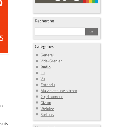
Recherche
Catégories
General
Vide-Grenier
Radio
Lu
Vu
Entendu
Ma vie est une sitcom
2 ¢ d'humour
Gizmo
ux.
Webdev
Sortons
 suis