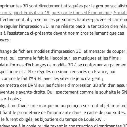
imprimantes 3D sont directement attaquées par le groupe socialist
r un rapport émis il y a 15 jours par le Conseil Économique, Social 
Effectivement, il y a selon ces personnes hautes-placées et carrém
e réguler l'impression 3D. Je ne résiste pas à la tentation d'en ré
és à l'assistance ci-présente devant nos micros tellement que ces
paces
:
change de fichiers modèles d'impression 3D, et menacer de couper 
rnet, oui, comme le fait la Hadopi sur les musiques et les films ;
 plate-formes d'échanges de modèle 3D à se conformer au paiemen
spécifique et à être régulés ou sinon censurés en France, oui
comme le fait l'ARJEL avec les sites de jeux d'argent ;
n de mettre des DRM sur les fichiers d'impression 3D afin d'en assur
'éventuels ayants-droits. Oui, exactement comme le souhaite le S
es e-books ;
bligation d'avoir une marque ou un poinçon sur tout objet imprimé
tifiant le propriétaire de l'imprimante dans le cadre de poursuites,
e furent obligés les bijoutiers du temps de Louis XIV ;
edevance à la copie privée taxant la construction d'imprimantes 3