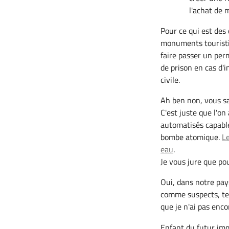
l'achat de
Pour ce qui est des 
monuments touristiq
faire passer un per
de prison en cas d'i
civile.
Ah ben non, vous sav
C'est juste que l'o
automatisés capabl
bombe atomique.
Le
eau
.
Je vous jure que pou
Oui, dans notre pays
comme suspects, te
que je n'ai pas enc
Enfant du futur imm