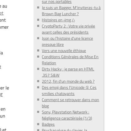
sur nos portables
e au
Je suis un Bagger. M'inviteras-tu à
et
Brown Bag Luncher ?
ent
Histoires en ‹img /›
CryptoParty 2 : Votre vie privée
sumer
avant celles des présidents
Json ou l'histoire d'une licence
presque libre
Vers une nouvelle éthique
la
Conditions Générales de Mise En
Relation
t
Dirty Hacky : je parse en HTML
.357 S&W
2012, fin d'un monde du web ?
Des emoji dans l'Unicode ① Ces
er le
smilies chatoyants
NE
Comment se retrouver dans mon
blog
 en
Sony, Playstation Network :
 un
Négligence caractérisée (1/3)
Badges
D et
Psychanalyse du clavier, la