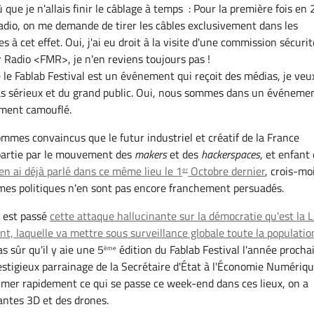
rû que je n'allais finir le câblage à temps : Pour la première fois en 
adio, on me demande de tirer les câbles exclusivement dans les
s à cet effet. Oui, j'ai eu droit à la visite d'une commission sécurit
 Radio <FMR>, je n'en reviens toujours pas !
e le Fablab Festival est un événement qui reçoit des médias, je veu
as sérieux et du grand public. Oui, nous sommes dans un événeme
ement camouflé.
ommes convaincus que le futur industriel et créatif de la France
partie par le mouvement des
makers
et des
hackerspaces
, et enfant
'en ai déjà parlé dans ce même lieu le 1
Octobre dernier
, crois-mo
er
es politiques n'en sont pas encore franchement persuadés.
r est passé
cette attaque hallucinante sur la démocratie qu'est la L
t, laquelle va mettre sous surveillance globale toute la populatio
as sûr qu'il y aie une 5
édition du Fablab Festival l'année procha
ème
restigieux parrainage de la Secrétaire d'État à l'Économie Numériqu
sumer rapidement ce qui se passe ce week-end dans ces lieux, on a
antes 3D et des drones.