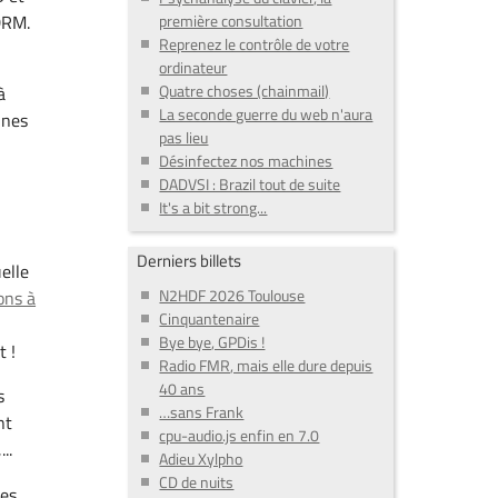
première consultation
DRM.
Reprenez le contrôle de votre
ordinateur
Quatre choses (chainmail)
à
La seconde guerre du web n'aura
ines
pas lieu
n
Désinfectez nos machines
DADVSI : Brazil tout de suite
It's a bit strong...
Derniers billets
elle
N2HDF 2026 Toulouse
ons à
Cinquantenaire
Bye bye, GPDis !
t !
Radio FMR, mais elle dure depuis
40 ans
s
…sans Frank
nt
cpu-audio.js enfin en 7.0
..
Adieu Xylpho
CD de nuits
res