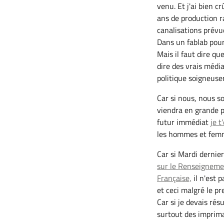
venu. Et j'ai bien c
ans de production r
canalisations prévue
Dans un fablab pour
Mais il faut dire qu
dire des vrais médi
politique soigneus
Car si nous, nous s
viendra en grande 
futur immédiat
je t
les hommes et femm
Car si Mardi dernie
sur le Renseignemen
Française,
il n'est p
et ceci malgré le p
Car si je devais ré
surtout des imprim