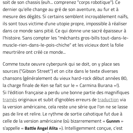
soit de son chassis (euh... comprenez "corps robotique"). Ce
dernier qu'elle change au gré de son aventure, au fur et à
mesure des dégâts. Si certains semblent incroyablement naïfs,
ils sont tous victime d'une utopie propre, impossible à réaliser
dans ce monde sans pitié. Ce qui donne une sacré épaisseur à
l'histoire. Sans compter les "méchants gros-bills tout-dans-le-
muscle-rien-dans-le-pois-chiche" et les vicieux dont la folie
meurtrière ont créé ce monde...
Comme toute oeuvre cyberpunk qui se doit, on y place ses
sources ("Gibson Street") et on cite dans le texte diverses
chansons (généralement du vieux hard-rock début années 80,
la charge finale de Ken se fait sur le « Carmina Burana »!).
Si l'édition française a perdu une bonne partie des magnifiques
tramés
originaux et subit d'ignobles erreurs de
traduction
via
la version américaine, cela reste une série que l'on ne se lasse
pas de lire et relire. Le rythme de sortie cahotique fut due à
celle de la version américaine (où bizarremement «
»
Gunnm
s'appelle «
»). Intelligemment conçue, c'est
Battle Angel Alita