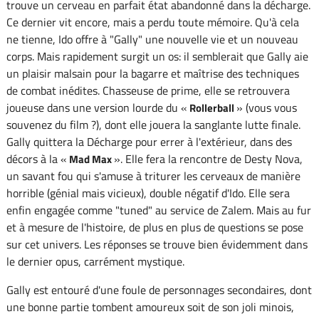
trouve un cerveau en parfait état abandonné dans la décharge.
Ce dernier vit encore, mais a perdu toute mémoire. Qu'à cela
ne tienne, Ido offre à "Gally" une nouvelle vie et un nouveau
corps. Mais rapidement surgit un os: il semblerait que Gally aie
un plaisir malsain pour la bagarre et maîtrise des techniques
de combat inédites. Chasseuse de prime, elle se retrouvera
joueuse dans une version lourde du «
» (vous vous
Rollerball
souvenez du film ?), dont elle jouera la sanglante lutte finale.
Gally quittera la Décharge pour errer à l'extérieur, dans des
décors à la «
». Elle fera la rencontre de Desty Nova,
Mad Max
un savant fou qui s'amuse à triturer les cerveaux de manière
horrible (génial mais vicieux), double négatif d'Ido. Elle sera
enfin engagée comme "tuned" au service de Zalem. Mais au fur
et à mesure de l'histoire, de plus en plus de questions se pose
sur cet univers. Les réponses se trouve bien évidemment dans
le dernier opus, carrément mystique.
Gally est entouré d'une foule de personnages secondaires, dont
une bonne partie tombent amoureux soit de son joli minois,