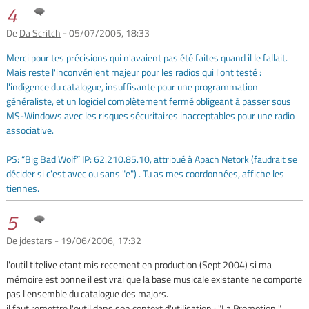
4
De
Da Scritch
- 05/07/2005, 18:33
Merci pour tes précisions qui n'avaient pas été faites quand il le fallait.
Mais reste l'inconvénient majeur pour les radios qui l'ont testé :
l'indigence du catalogue, insuffisante pour une programmation
généraliste, et un logiciel complètement fermé obligeant à passer sous
MS-Windows avec les risques sécuritaires inacceptables pour une radio
associative.
PS: “Big Bad Wolf” IP: 62.210.85.10, attribué à Apach Netork (faudrait se
décider si c'est avec ou sans "e") . Tu as mes coordonnées, affiche les
tiennes.
5
De jdestars - 19/06/2006, 17:32
l'outil titelive etant mis recement en production (Sept 2004) si ma
mémoire est bonne il est vrai que la base musicale existante ne comporte
pas l'ensemble du catalogue des majors.
il faut remettre l'outil dans son context d'utilisation : "La Promotion " .