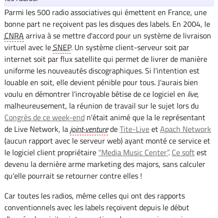
Parmi les 500 radio associatives qui émettent en France, une
bonne part ne reçoivent pas les disques des labels. En 2004, le
CNRA
arriva à se mettre d'accord pour un système de livraison
virtuel avec le
SNEP
. Un système client-serveur soit par
internet soit par flux satellite qui permet de livrer de manière
uniforme les nouveautés discographiques. Si l'intention est
louable en soit, elle devient pénible pour tous. J'aurais bien
voulu en démontrer l'incroyable bêtise de ce logiciel en
live
,
malheureusement, la réunion de travail sur le sujet lors du
Congrès de ce week-end
n'était animé que la le représentant
de Live Network, la
joint-venture
de
Tite-Live
et
Apach Network
(aucun rapport avec le serveur web) ayant monté ce service et
le logiciel client propriétaire
“Media Music Center”
.
Ce soft
est
devenu la dernière arme marketing des majors, sans calculer
qu'elle pourrait se retourner contre elles !
Car toutes les radios, même celles qui ont des rapports
conventionnels avec les labels reçoivent depuis le début