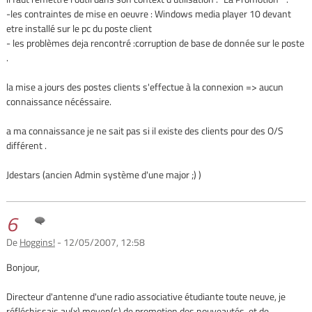
-les contraintes de mise en oeuvre : Windows media player 10 devant
etre installé sur le pc du poste client
- les problèmes deja rencontré :corruption de base de donnée sur le poste
.
la mise a jours des postes clients s'effectue à la connexion => aucun
connaissance nécéssaire.
a ma connaissance je ne sait pas si il existe des clients pour des O/S
différent .
Jdestars (ancien Admin système d'une major ;) )
6
De
Hoggins!
- 12/05/2007, 12:58
Bonjour,
Directeur d'antenne d'une radio associative étudiante toute neuve, je
réfléchissais au(x) moyen(s) de promotion des nouveautés, et de