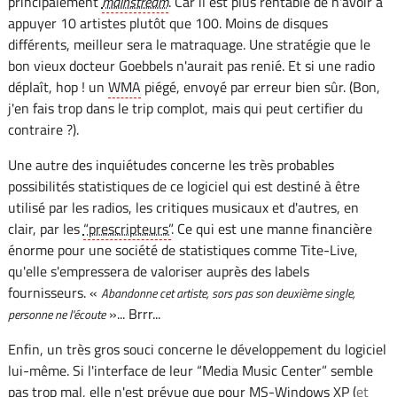
principalement
mainstream
. Car il est plus rentable de n'avoir à
appuyer 10 artistes plutôt que 100. Moins de disques
différents, meilleur sera le matraquage. Une stratégie que le
bon vieux docteur Goebbels n'aurait pas renié. Et si une radio
déplaît, hop ! un
WMA
piégé, envoyé par erreur bien sûr. (Bon,
j'en fais trop dans le trip complot, mais qui peut certifier du
contraire ?).
Une autre des inquiétudes concerne les très probables
possibilités statistiques de ce logiciel qui est destiné à être
utilisé par les radios, les critiques musicaux et d'autres, en
clair, par les
“prescripteurs”
. Ce qui est une manne financière
énorme pour une société de statistiques comme Tite-Live,
qu'elle s'empressera de valoriser auprès des labels
fournisseurs. «
Abandonne cet artiste, sors pas son deuxième single,
»... Brrr...
personne ne l'écoute
Enfin, un très gros souci concerne le développement du logiciel
lui-même. Si l'interface de leur “Media Music Center” semble
pas trop mal, elle n'est prévue que pour MS-Windows XP (
et