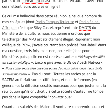
parles d'un “
format broadcast
” !), faisons-en autant avec ceux
qui mettent leurs œuvres en ligne !
Ce qui m'a halluciné dans cette réunion, ainsi que nombre de
mes collègues (dont
Radio Campus Toulouse
et
Radio Saint-
Affrique
), c'est que Silvy Castel, représentante
DMDTS
du
Ministère de la Culture, nous soutienne mordicus que
télécharger des MP3 est strictement illégal. Reprenant mon
collèque de RC94, j'avais pourtant bien précisé “net-label” dans
ma question, trois fois, mais non, pour elle (donc pour le
Ministère, puisqu'elle en est représentante) «
télécharger des MP3
». Encore pire avec le DG de Apach Network :
est strictement illégal
«
Nous comprenons bien que vous parlez d'auteurs qui renoncent aux droits
». Pas du tout ! Toutes les radios paient la
sur leurs morceaux
SACEM au forfait sur les diffusions, et nous informons (en
général) de la diffusion desdits morceaux pour que justement la
rétribution qu'ils ont droit via cette société d'auteur ne tombe
pas dans la ligne comptable “non-attribué”.
Quant aux salariés des Majors, il vont vite comprendre que cet