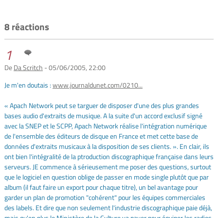
8 réactions
1
De
Da Scritch
- 05/06/2005, 22:00
Je m'en doutais :
www.journaldunet.com/0210...
« Apach Network peut se targuer de disposer d'une des plus grandes
bases audio d'extraits de musique. A la suite d'un accord exclusif signé
avec la SNEP et le SCPP, Apach Network réalise l'intégration numérique
de l'ensemble des éditeurs de disque en France et met cette base de
données d'extraits musicaux à la disposition de ses clients. ». En clair, ils
ont bien l'intégralité de la ptroduction discographique française dans leurs
serveurs. JE commence à sérieusement me poser des questions, surtout
que le logiciel en question oblige de passer en mode single plutôt que par
album (il faut faire un export pour chaque titre), un bel avantage pour
garder un plan de promotion "cohérent" pour les équipes commerciales
des labels. Et dire que non seulement l'industrie discographique paie déjà,
mais qu'en plus le Ministère de la Culture va payer pour équiper les radios