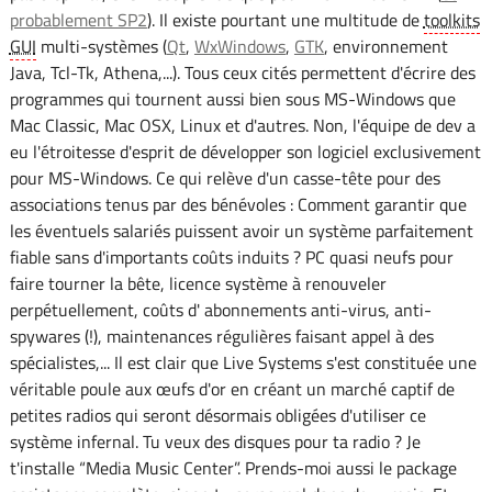
probablement SP2
). Il existe pourtant une multitude de
toolkits
GUI
multi-systèmes (
Qt
,
WxWindows
,
GTK
, environnement
Java, Tcl-Tk, Athena,...). Tous ceux cités permettent d'écrire des
programmes qui tournent aussi bien sous MS-Windows que
Mac Classic, Mac OSX, Linux et d'autres. Non, l'équipe de dev a
eu l'étroitesse d'esprit de développer son logiciel exclusivement
pour MS-Windows. Ce qui relève d'un casse-tête pour des
associations tenus par des bénévoles : Comment garantir que
les éventuels salariés puissent avoir un système parfaitement
fiable sans d'importants coûts induits ? PC quasi neufs pour
faire tourner la bête, licence système à renouveler
perpétuellement, coûts d' abonnements anti-virus, anti-
spywares (!), maintenances régulières faisant appel à des
spécialistes,... Il est clair que Live Systems s'est constituée une
véritable poule aux œufs d'or en créant un marché captif de
petites radios qui seront désormais obligées d'utiliser ce
système infernal. Tu veux des disques pour ta radio ? Je
t'installe “Media Music Center”. Prends-moi aussi le package