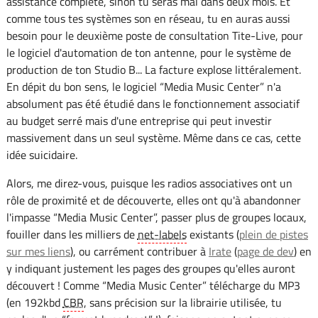
assistance complète, sinon tu seras mal dans deux mois. Et
comme tous tes systèmes son en réseau, tu en auras aussi
besoin pour le deuxième poste de consultation Tite-Live, pour
le logiciel d'automation de ton antenne, pour le système de
production de ton Studio B... La facture explose littéralement.
En dépit du bon sens, le logiciel “Media Music Center” n'a
absolument pas été étudié dans le fonctionnement associatif
au budget serré mais d'une entreprise qui peut investir
massivement dans un seul système. Même dans ce cas, cette
idée suicidaire.
Alors, me direz-vous, puisque les radios associatives ont un
rôle de proximité et de découverte, elles ont qu'à abandonner
l'impasse “Media Music Center”, passer plus de groupes locaux,
fouiller dans les milliers de
net-labels
existants (
plein de pistes
sur mes liens
), ou carrément contribuer à
Irate
(
page de dev
) en
y indiquant justement les pages des groupes qu'elles auront
découvert ! Comme “Media Music Center” télécharge du MP3
(en 192kbd
CBR
, sans précision sur la librairie utilisée, tu