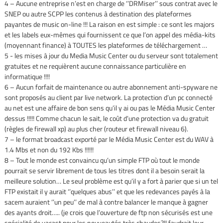
4 – Aucune entreprise n’est en charge de ‘’DRMiser’’ sous contrat avec le
SNEP ou autre SCPP les contenus à destination des plateformes
payantes de music on-line !!! La raison en est simple : ce sont les majors
et les labels eux-mêmes qui fournissent ce que l’on appel des média-kits
(moyennant finance) à TOUTES les plateformes de téléchargement …
5 - les mises à jour du Media Music Center ou du serveur sont totalement
gratuites et ne requièrent aucune connaissance particulière en
informatique !!!!
6 – Aucun forfait de maintenance ou autre abonnement anti-spyware ne
sont proposés au client par live network. La protection d’un pc connecté
au net est une affaire de bon sens qu’il y ai ou pas le Média Music Center
dessus !!!!! Comme chacun le sait, le coût d’une protection va du gratuit
(règles de firewall xp) au plus cher (routeur et firewall niveau 6).
7 – le format broadcast exporté par le Média Music Center est du WAV à
1.4 Mbs et non du 192 Kbs !!!!!!
8 – Tout le monde est convaincu qu’un simple FTP où tout le monde
pourrait se servir librement de tous les titres dont il a besoin serait la
meilleure solution… Le seul problème est qu’il y a fort à parier que si un tel
FTP existait il y aurait ‘’quelques abus’’ et que les redevances payés à la
sacem auraient ‘’un peu’’ de mal à contre balancer le manque à gagner
des ayants droit….. (je crois que l’ouverture de ftp non sécurisés est une
spécialité de yacast pour les nouveautés très chaudes?!! faudrait leur