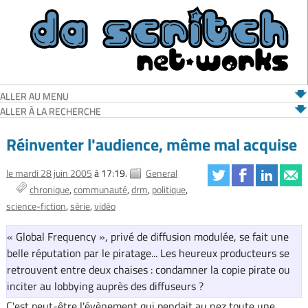
ALLER AU MENU
ALLER À LA RECHERCHE
Réinventer l'audience, même mal acquise
le mardi 28 juin 2005
à 17:19.
General
chronique
communauté
drm
politique
science-fiction
série
vidéo
« Global Frequency », privé de diffusion modulée, se fait une
belle réputation par le piratage... Les heureux producteurs se
retrouvent entre deux chaises : condamner la copie pirate ou
inciter au lobbying auprès des diffuseurs ?
C'est peut-être l'évènement qui pendait au nez toute une