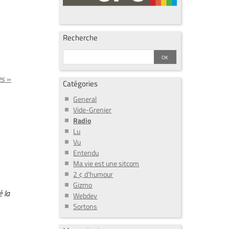
Recherche
es
»
Catégories
General
Vide-Grenier
Radio
Lu
Vu
Entendu
Ma vie est une sitcom
2 ¢ d'humour
Gizmo
é la
Webdev
Sortons