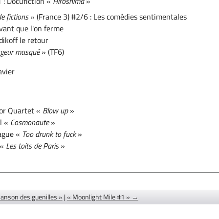
 : Docufiction «
Hiroshima
»
e fictions
» (France 3) #2/6 : Les comédies sentimentales
vant que l'on ferme
ikoff le retour
engeur masqué
» (TF6)
avier
lor Quartet «
Blow up
»
l «
Cosmonaute
»
ague «
Too drunk to fuck
»
 «
Les toits de Paris
»
anson des guenilles »
|
« Moonlight Mile #1 » →