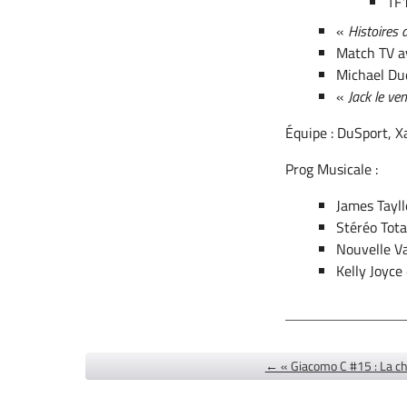
TF1
«
Histoires d
Match TV a
Michael Dud
«
Jack le v
Équipe : DuSport, X
Prog Musicale :
James Tayl
Stéréo Tota
Nouvelle V
Kelly Joyce
← « Giacomo C #15 : La ch