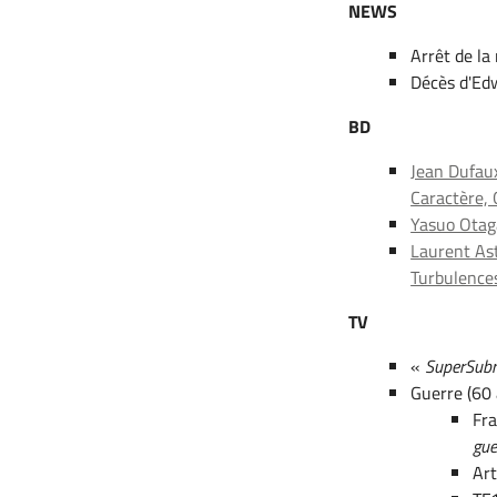
NEWS
Arrêt de la
Décès d'Ed
BD
Jean Dufaux
Caractère, 
Yasuo Otag
Laurent Ast
Turbulences
TV
«
SuperSub
Guerre (60 
Fra
gue
Art