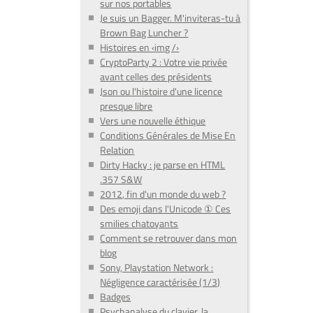
sur nos portables
Je suis un Bagger. M'inviteras-tu à
Brown Bag Luncher ?
Histoires en ‹img /›
CryptoParty 2 : Votre vie privée
avant celles des présidents
Json ou l'histoire d'une licence
presque libre
Vers une nouvelle éthique
Conditions Générales de Mise En
Relation
Dirty Hacky : je parse en HTML
.357 S&W
2012, fin d'un monde du web ?
Des emoji dans l'Unicode ① Ces
smilies chatoyants
Comment se retrouver dans mon
blog
Sony, Playstation Network :
Négligence caractérisée (1/3)
Badges
Psychanalyse du clavier, la