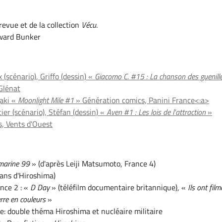
 revue et de la collection
Vécu
.
ward Bunker
 (scénario), Griffo (dessin) «
Giacomo C. #15 : La chanson des guenill
Glénat
aki «
Moonlight Mile #1
» Génération comics, Panini France<:a>
ier (scénario), Stéfan (dessin) «
Aven #1 : Les lois de l'attraction
»
, Vents d'Ouest
marine 99
» (d'après Leiji Matsumoto, France 4)
ans d'Hiroshima)
nce 2 : «
D Day
» (téléfilm documentaire britannique), «
Ils ont film
rre en couleurs
»
e: double théma Hiroshima et nucléaire militaire