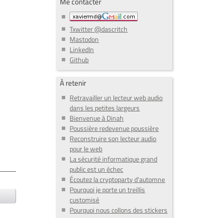
Me contacter
Txwitter @dascritch
Mastodon
LinkedIn
Github
À retenir
Retravailler un lecteur web audio
dans les petites largeurs
Bienvenue à Dinah
Poussière redevenue poussière
Reconstruire son lecteur audio
pour le web
La sécurité informatique grand
public est un échec
Écoutez la cryptoparty d'automne
Pourquoi je porte un treillis
customisé
Pourquoi nous collons des stickers