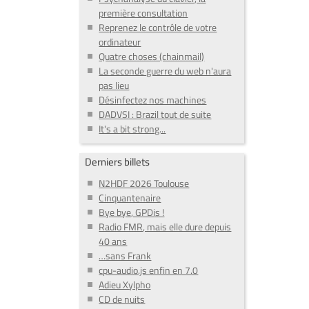
première consultation
Reprenez le contrôle de votre
ordinateur
Quatre choses (chainmail)
La seconde guerre du web n'aura
pas lieu
Désinfectez nos machines
DADVSI : Brazil tout de suite
It's a bit strong...
Derniers billets
N2HDF 2026 Toulouse
Cinquantenaire
Bye bye, GPDis !
Radio FMR, mais elle dure depuis
40 ans
…sans Frank
cpu-audio.js enfin en 7.0
Adieu Xylpho
CD de nuits