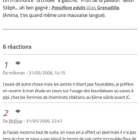
Stéph... ah ben gagné :
Passiflora edulis
alias
Grenadille
.
(Amina, t'es quand même une mauvaise langue).
6 réactions
1
De milkman - 31/05/2006, 14:15
J'avais dit autre chose mais les astres n'étant pas favorables, je préfère
en revenir à mon étude en cours sur l'usage des bourdaloues ou vases à
pipi, chez les femmes de cheminots tibétains au 6ème siècle avant JC.
2
De
MrBlue
- 31/05/2006, 22:47
Je l'avais reconnu tout de suite, on nous en a offert un pied mais il n'a pas
tenu le choc et nous a pas laissé le temps de voir cette incroyable fleur de