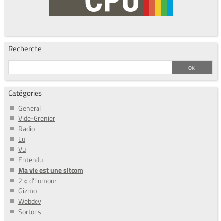
Recherche
Catégories
General
Vide-Grenier
Radio
Lu
Vu
Entendu
Ma vie est une sitcom
2 ¢ d'humour
Gizmo
Webdev
Sortons