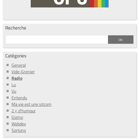
Recherche
Catégories
General
Vide-Grenier
Radio
Lu
Vu
Entendu
Ma vie est une sitcom
2 ¢ d'humour
Gizmo
Webdev
Sortons