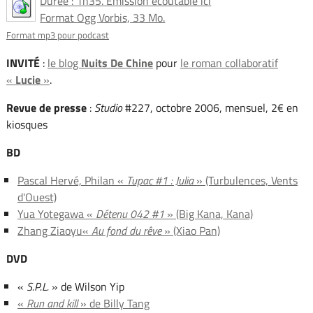
Durée : 1h35. Émission écoutable ici
Format Ogg Vorbis, 33 Mo.
Format mp3 pour podcast
INVITÉ
:
le blog
Nuits De Chine
pour
le roman collaboratif
«
Lucie
»
.
Revue de presse
:
Studio
#227, octobre 2006, mensuel, 2€ en
kiosques
BD
Pascal Hervé, Philan «
Tupac #1 : Julia
» (Turbulences, Vents
d'Ouest)
Yua Yotegawa «
Détenu 042 #1
» (Big Kana, Kana)
Zhang Ziaoyu«
Au fond du rêve
» (Xiao Pan)
DVD
«
S.P.L.
» de Wilson Yip
«
Run and kill
» de Billy Tang