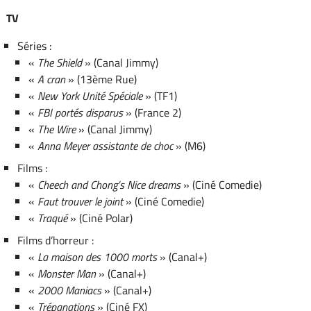
TV
Séries :
«
The Shield
» (Canal Jimmy)
«
A cran
» (13ème Rue)
«
New York Unité Spéciale
» (TF1)
«
FBI portés disparus
» (France 2)
«
The Wire
» (Canal Jimmy)
«
Anna Meyer assistante de choc
» (M6)
Films :
«
Cheech and Chong’s Nice dreams
» (Ciné Comedie)
«
Faut trouver le joint
» (Ciné Comedie)
«
Traqué
» (Ciné Polar)
Films d’horreur :
«
La maison des 1000 morts
» (Canal+)
«
Monster Man
» (Canal+)
«
2000 Maniacs
» (Canal+)
«
Trépanations
» (Ciné FX)