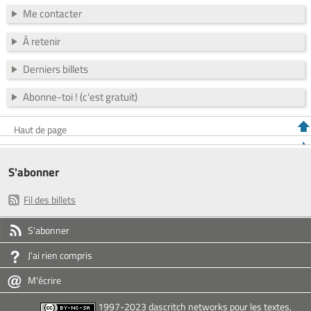
Me contacter
À retenir
Derniers billets
Abonne-toi ! (c'est gratuit)
Haut de page
S'abonner
Fil des billets
S'abonner
J'ai rien compris
M'écrire
1997-2023 dascritch networks pour les textes,