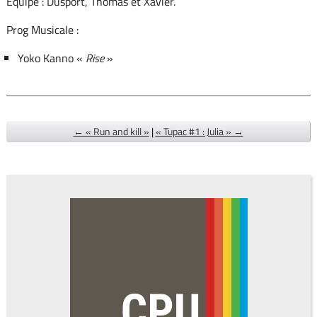
Équipe : Dusport, Thomas et Xavier.
Prog Musicale :
Yoko Kanno «
Rise
»
← « Run and kill »
|
« Tupac #1 : Julia » →