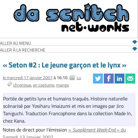
ALLER AU MENU
ALLER À LA RECHERCHE
« Seton #2 : Le jeune garçon et le lynx »
le mercredi 17 janvier 2007
à 16:10.
Lu
chronique
en costume
manga
Portée de petits lynx et humains traqués. Histoire naturelle
scénarisé par Yosiharu Imaizumi et mis en images par Jiro
Taniguchi. Traduction Francophone dans la collection Made In,
chez Kana.
Notes de direct pour l'émission
«
Supplément Week-End
» du
Samedi 13 Janvier 2007.