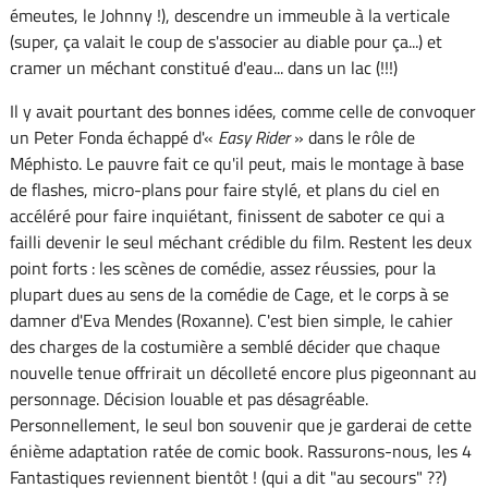
émeutes, le Johnny !), descendre un immeuble à la verticale
(super, ça valait le coup de s'associer au diable pour ça...) et
cramer un méchant constitué d'eau... dans un lac (!!!)
Il y avait pourtant des bonnes idées, comme celle de convoquer
un Peter Fonda échappé d'«
Easy Rider
» dans le rôle de
Méphisto. Le pauvre fait ce qu'il peut, mais le montage à base
de flashes, micro-plans pour faire stylé, et plans du ciel en
accéléré pour faire inquiétant, finissent de saboter ce qui a
failli devenir le seul méchant crédible du film. Restent les deux
point forts : les scènes de comédie, assez réussies, pour la
plupart dues au sens de la comédie de Cage, et le corps à se
damner d'Eva Mendes (Roxanne). C'est bien simple, le cahier
des charges de la costumière a semblé décider que chaque
nouvelle tenue offrirait un décolleté encore plus pigeonnant au
personnage. Décision louable et pas désagréable.
Personnellement, le seul bon souvenir que je garderai de cette
énième adaptation ratée de comic book. Rassurons-nous, les 4
Fantastiques reviennent bientôt ! (qui a dit "au secours" ??)