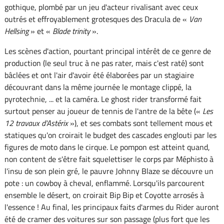
gothique, plombé par un jeu d'acteur rivalisant avec ceux
outrés et effroyablement grotesques des Dracula de «
Van
Hellsing
» et «
Blade trinity
».
Les scènes d'action, pourtant principal intérêt de ce genre de
production (le seul truc à ne pas rater, mais c'est raté) sont
bâclées et ont l'air d'avoir été élaborées par un stagiaire
découvrant dans la même journée le montage clippé, la
pyrotechnie, ... et la caméra. Le ghost rider transformé fait
surtout penser au joueur de tennis de l'antre de la bête («
Les
12 travaux d'Astérix
»), et ses combats sont tellement mous et
statiques qu'on croirait le budget des cascades englouti par les
figures de moto dans le cirque. Le pompon est atteint quand,
non content de s'être fait squelettiser le corps par Méphisto à
l'insu de son plein gré, le pauvre Johnny Blaze se découvre un
pote : un cowboy à cheval, enflammé. Lorsqu'ils parcourent
ensemble le désert, on croirait Bip Bip et Coyotte arrosés à
l'essence ! Au final, les principaux faits d'armes du Rider auront
été de cramer des voitures sur son passage (plus fort que les