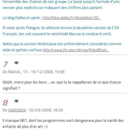
l'ensemble des chaines de son groupe. Le bazar jusqu'à l'arrivée d'une
version plus explicite car indiquant des chiffres plus parlant.
Le blog Dalloz en parle :
http://blog.dalloz.fr/blogdalloz/20...
À noter qu'en Pologne, ils utilisent encore la deuxième version du CSA
Français. (on voit souvent le rond évidé bleu ou le rondcarré vert).
Notez que la version Américaine est uniformément considérée comme
laide et parfois confuse
http://www.fcc.gov/eb/oip/RateBlock...
7
De Nàstoù_13 - 19/12/2008, 19:58
Woùh, merci pour les liens ... es-que tu te rappellerais de ce que chacun
signifiait ?
8
De
Seb02859
- 02/03/2009, 18:20
Il manque AB1, dont les programmes sont dangeureux pour la santé des
enfants de plus d'un an! :-)