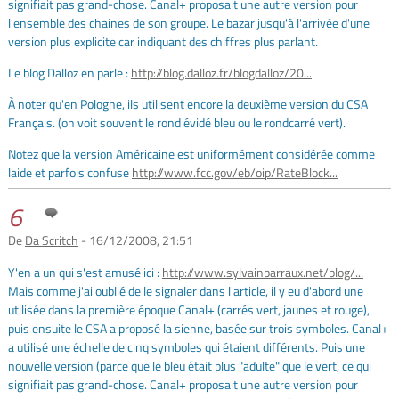
signifiait pas grand-chose. Canal+ proposait une autre version pour
l'ensemble des chaines de son groupe. Le bazar jusqu'à l'arrivée d'une
version plus explicite car indiquant des chiffres plus parlant.
Le blog Dalloz en parle :
http://blog.dalloz.fr/blogdalloz/20...
À noter qu'en Pologne, ils utilisent encore la deuxième version du CSA
Français. (on voit souvent le rond évidé bleu ou le rondcarré vert).
Notez que la version Américaine est uniformément considérée comme
laide et parfois confuse
http://www.fcc.gov/eb/oip/RateBlock...
6
De
Da Scritch
- 16/12/2008, 21:51
Y'en a un qui s'est amusé ici :
http://www.sylvainbarraux.net/blog/...
Mais comme j'ai oublié de le signaler dans l'article, il y eu d'abord une
utilisée dans la première époque Canal+ (carrés vert, jaunes et rouge),
puis ensuite le CSA a proposé la sienne, basée sur trois symboles. Canal+
a utilisé une échelle de cinq symboles qui étaient différents. Puis une
nouvelle version (parce que le bleu était plus "adulte" que le vert, ce qui
signifiait pas grand-chose. Canal+ proposait une autre version pour