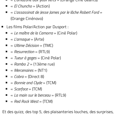
«
El Chuncho
» (Action)
«
L'assassinat de Jesse James par le lâche Robert Ford
»
(Orange Cinénovo)
Les films Polar/Action par Dusport :
«
Le maître de la Camorra
» (Ciné Polar)
«
L'arnaque
» (Arte)
«
Ultime Décision
» (TMC)
«
Resurrection
» (RTL9)
«
Tueur à gages
» (Ciné Polar)
«
Rambo 2
» (13ème rue)
«
Mercenaires
» (NT1)
«
Cobra
» (Direct 8)
«
Bonnie and Clyde
» (TCM)
«
Scarface
» (TCM)
«
La main sur le berceau
» (RTL9)
«
Red Rock West
» (TCM)
Et des quizz, des top 5, des plaisanteries louches, des surprises,