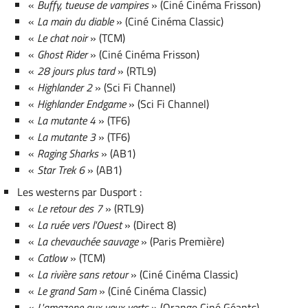
«
Buffy, tueuse de vampires
» (Ciné Cinéma Frisson)
«
La main du diable
» (Ciné Cinéma Classic)
«
Le chat noir
» (TCM)
«
Ghost Rider
» (Ciné Cinéma Frisson)
«
28 jours plus tard
» (RTL9)
«
Highlander 2
» (Sci Fi Channel)
«
Highlander Endgame
» (Sci Fi Channel)
«
La mutante 4
» (TF6)
«
La mutante 3
» (TF6)
«
Raging Sharks
» (AB1)
«
Star Trek 6
» (AB1)
Les westerns par Dusport :
«
Le retour des 7
» (RTL9)
«
La ruée vers l'Ouest
» (Direct 8)
«
La chevauchée sauvage
» (Paris Première)
«
Catlow
» (TCM)
«
La rivière sans retour
» (Ciné Cinéma Classic)
«
Le grand Sam
» (Ciné Cinéma Classic)
«
L'amazone aux yeux verts
» (Orange Ciné Géants)