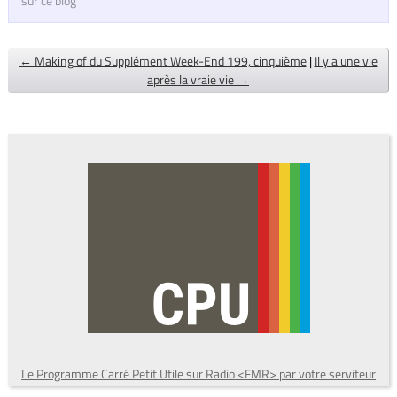
sur ce blog
← Making of du Supplément Week-End 199, cinquième
|
Il y a une vie
après la vraie vie →
Le Programme Carré Petit Utile sur Radio <FMR> par votre serviteur