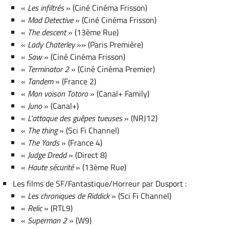
«
Les infiltrés
» (Ciné Cinéma Frisson)
«
Mad Detective
» (Ciné Cinéma Frisson)
«
The descent
» (13ème Rue)
«
Lady Chaterley
»» (Paris Première)
«
Saw
» (Ciné Cinéma Frisson)
«
Terminator 2
» (Ciné Cinéma Premier)
«
Tandem
» (France 2)
«
Mon voison Totoro
» (Canal+ Family)
«
Juno
» (Canal+)
«
L'attaque des guêpes tueuses
» (NRJ12)
«
The thing
» (Sci Fi Channel)
«
The Yards
» (France 4)
«
Judge Dredd
» (Direct 8)
«
Haute sécurité
» (13ème Rue)
Les films de SF/Fantastique/Horreur par Dusport :
«
Les chroniques de Riddick
» (Sci Fi Channel)
«
Relic
» (RTL9)
«
Superman 2
» (W9)