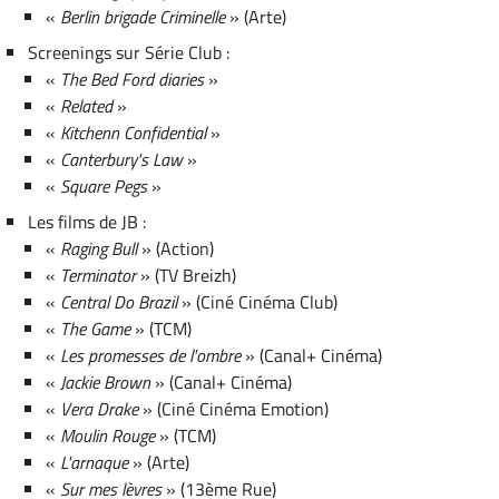
«
Berlin brigade Criminelle
» (Arte)
Screenings sur Série Club :
«
The Bed Ford diaries
»
«
Related
»
«
Kitchenn Confidential
»
«
Canterbury's Law
»
«
Square Pegs
»
Les films de JB :
«
Raging Bull
» (Action)
«
Terminator
» (TV Breizh)
«
Central Do Brazil
» (Ciné Cinéma Club)
«
The Game
» (TCM)
«
Les promesses de l'ombre
» (Canal+ Cinéma)
«
Jackie Brown
» (Canal+ Cinéma)
«
Vera Drake
» (Ciné Cinéma Emotion)
«
Moulin Rouge
» (TCM)
«
L'arnaque
» (Arte)
«
Sur mes lèvres
» (13ème Rue)