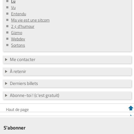
Lu
Vu
Entendu
Ma vie est une sitcom
2 ¢ d'humour
Gizmo
Webdev
Sortons
Me contacter
À retenir
Derniers billets
Abonne-toi ! (c'est gratuit)
Haut de page
S'abonner