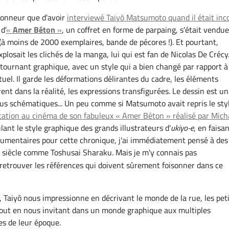
onneur que d'avoir
interviewé Taiyō Matsumoto quand il était in
d'
«
Amer Béton
»
, un coffret en forme de parpaing, s'était vendu
(à moins de 2000 exemplaires, bande de pécores !). Et pourtant,
plosait les clichés de la manga, lui qui est fan de Nicolas De Crécy
 tournant graphique, avec un style qui a bien changé par rapport à
uel. Il garde les déformations délirantes du cadre, les éléments
rent dans la réalité, les expressions transfigurées. Le dessin est un
 plus schématiques... Un peu comme si Matsumoto avait repris le sty
tation au cinéma de son fabuleux « Amer Béton » réalisé par Mich
lant le style graphique des grands illustrateurs d'
ukiyo-e
, en faisa
umentaires pour cette chronique, j'ai immédiatement pensé à des
siècle comme Toshusai Sharaku. Mais je m'y connais pas
e
etrouver les références qui doivent sûrement foisonner dans ce
s, Taiyō nous impressionne en décrivant le monde de la rue, les pet
 Tout en nous invitant dans un monde graphique aux multiples
es de leur époque.