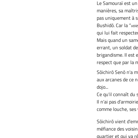
Le Samouraï est un 
manières, sa maîtris
pas uniquement à sa
Bushidō. Car la “
voie
qui lui fait respect
Mais quand un samou
errant, un soldat de
brigandisme. Il est 
respect que par la 
Sōichirō Senō n'a m
aux arcanes de ce n
dojo...
Ce qu'il connaît du s
Il n'ai pas d'armoir
comme louche, ses v
Sōichirō vient d'em
méfiance des voisins
quartier et qui va ré