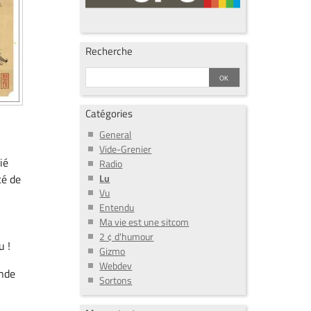
Recherche
Catégories
General
Vide-Grenier
ié
Radio
Lu
té de
Vu
Entendu
Ma vie est une sitcom
2 ¢ d'humour
u !
Gizmo
Webdev
ande
Sortons