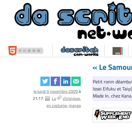
« Le Samou
Petit ronin déambul
Issei Eifuku et Tai
le lundi 9 novembre 2009
à
Made In, chez Kana
21:17.
Lu
chronique
en costume
manga