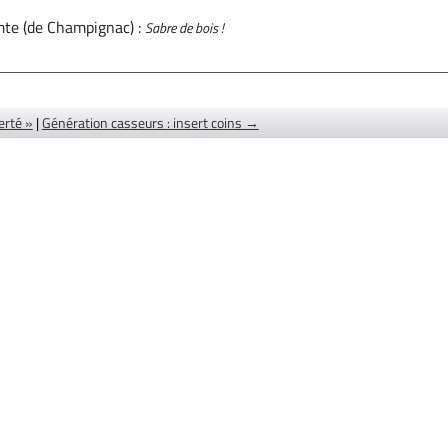
mte (de Champignac) :
Sabre de bois !
erté »
|
Génération casseurs : insert coins →