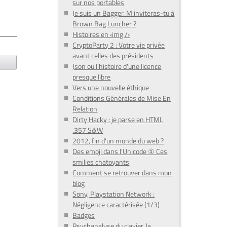
sur nos portables
Je suis un Bagger. M'inviteras-tu à
Brown Bag Luncher ?
Histoires en ‹img /›
CryptoParty 2 : Votre vie privée
avant celles des présidents
Json ou l'histoire d'une licence
presque libre
Vers une nouvelle éthique
Conditions Générales de Mise En
Relation
Dirty Hacky : je parse en HTML
.357 S&W
2012, fin d'un monde du web ?
Des emoji dans l'Unicode ① Ces
smilies chatoyants
Comment se retrouver dans mon
blog
Sony, Playstation Network :
Négligence caractérisée (1/3)
Badges
Psychanalyse du clavier, la