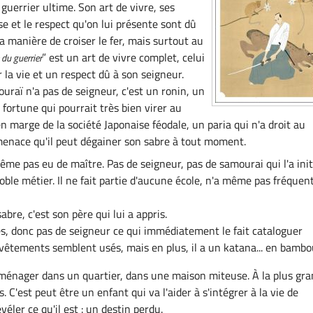
guerrier ultime. Son art de vivre, ses
e et le respect qu'on lui présente sont dû
 manière de croiser le fer, mais surtout au
” est un art de vivre complet, celui
 du guerrier
er la vie et un respect dû à son seigneur.
raï n'a pas de seigneur, c'est un ronin, un
 fortune qui pourrait très bien virer au
en marge de la société Japonaise féodale, un paria qui n'a droit au
menace qu'il peut dégainer son sabre à tout moment.
ême pas eu de maître. Pas de seigneur, pas de samourai qui l'a init
oble métier. Il ne fait partie d'aucune école, n'a même pas fréquen
abre, c'est son père qui lui a appris.
ies, donc pas de seigneur ce qui immédiatement le fait cataloguer
êtements semblent usés, mais en plus, il a un katana... en bambo
ménager dans un quartier, dans une maison miteuse. À la plus gr
. C'est peut être un enfant qui va l'aider à s'intégrer à la vie de
véler ce qu'il est : un destin perdu.