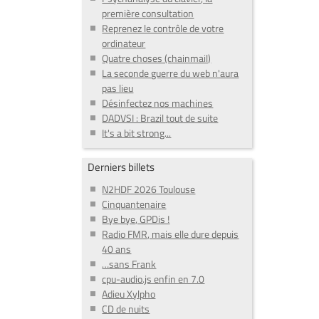
première consultation
Reprenez le contrôle de votre
ordinateur
Quatre choses (chainmail)
La seconde guerre du web n'aura
pas lieu
Désinfectez nos machines
DADVSI : Brazil tout de suite
It's a bit strong...
Derniers billets
N2HDF 2026 Toulouse
Cinquantenaire
Bye bye, GPDis !
Radio FMR, mais elle dure depuis
40 ans
…sans Frank
cpu-audio.js enfin en 7.0
Adieu Xylpho
CD de nuits