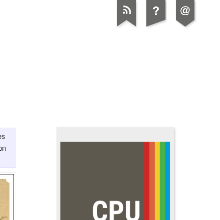
es
on