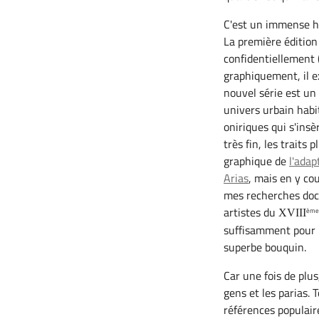
C'est un immense h
La première édition 
confidentiellement 
graphiquement, il ex
nouvel série est un
univers urbain habit
oniriques qui s'insè
très fin, les traits
graphique de
l'adap
Arias
, mais en y cou
mes recherches doc
artistes du
èm
XVIII
suffisamment pour r
superbe bouquin.
Car une fois de plu
gens et les parias.
références populair