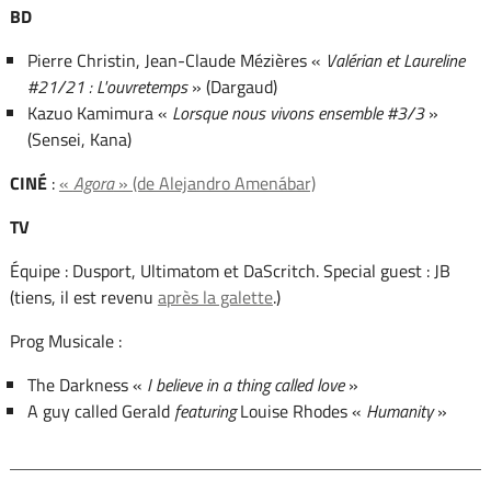
BD
Pierre Christin, Jean-Claude Mézières «
Valérian et Laureline
#21/21 : L'ouvretemps
» (Dargaud)
Kazuo Kamimura «
Lorsque nous vivons ensemble #3/3
»
(Sensei, Kana)
CINÉ
:
«
Agora
» (de Alejandro Amenábar)
TV
Équipe : Dusport, Ultimatom et DaScritch. Special guest : JB
(tiens, il est revenu
après
la galette
.)
Prog Musicale :
The Darkness «
I believe in a thing called love
»
A guy called Gerald
featuring
Louise Rhodes «
Humanity
»