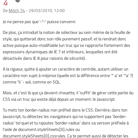
4
De
Mitch 74
- 29/03/2010, 12:00
Je ne pense pas que '-*-' puisse convenir.
De plus, ça introduit la notion de sélecteur au sein même de la feuille de
style, qui quitterait donc son rôle purement passif, et la rendrait donc
active puisque auto-modifiable (un truc qui se rapproche fortement des
expressions dynamiques de IE 7 et inférieurs, lesquelles ont été
désactivés dans IE 8 pour raisons de sécurité).
A la rigueur, quitte à ajouter un caractère de contrôle, autant utiliser un
caractère non sujet à méprise (quelle est la différence entre '* a' et '*a' ?)
comme '%' - wé, comme en SQL.
Mais, et c'est là que ça devient chouette, il 'suffit' de gérer cette partie du
CSS via un truc qui existe déjà depuis un moment: le Javascript.
Tu mets ton border-radius non préfixé dans le CSS. Derrière, dans ton
Javascript, tu détectes les navigateurs qui ne supportent pas 'border-
radius' tel quel et tu rajoutes 'border-radius' dans sa version préfixée à
l'aide de document.styleSheets[0].rules ou
document.styleSheets[0].cssrules. Ca te permet aussi de détecter les