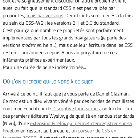
doit être soigneusement discutée. Un autre problème vient
aussi du fait que le standard CSS n'est pas validée par
propriétés,
mais par versions
. Deux fronts sont menés à la fois
au sein du CSS-WG : les versions 2.1 et 3.0 du standard.
C'est pour ça que nombre de propriétés sont parfaitement
implémentées par tous les grands navigateurs (je parle des
versions
modernes
, hein...), mais que leur écriture dans les CSS
restent condamnées depuis 5 ans au purgatoire de ces
infâmants préfixes expérimentaux.
Pour une durée de peine indéterminée...
Où l'on cherche qui joindre à ce sujet
Arrivé à ce point, il faut que je vous parle de Daniel Glazman.
Ce mec est un dieu vivant vénéré par des hordes de mozillistes
dont moi. Fondateur de
Disruptive Innovations
, on lui doit l'un
des premiers éditeurs Wysiwyg de qualité en rendus standards
(N|vu), d'une
extension Firefox qui permet d'enregistrer sur sa
Freebox
en restant au bureau et
un parseur de CSS en
Javacript (JSCSS)
. Il est actuellement
co-chairman
du groupe de