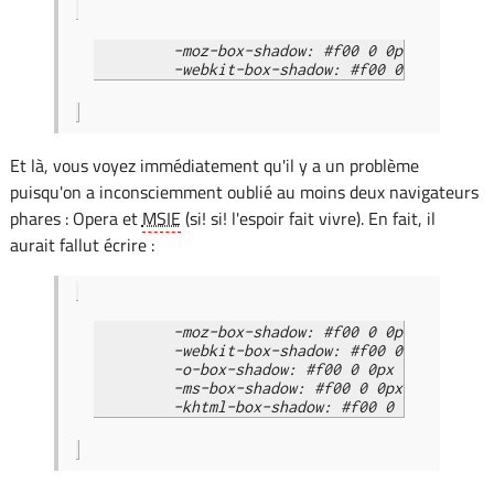
	-moz-box-shadow: #f00 0 0px 2px;

Et là, vous voyez immédiatement qu'il y a un problème
puisqu'on a inconsciemment oublié au moins deux navigateurs
phares : Opera et
MSIE
(si! si! l'espoir fait vivre). En fait, il
aurait fallut écrire :
	-moz-box-shadow: #f00 0 0px 2px;

	-webkit-box-shadow: #f00 0 0px 2px;

	-o-box-shadow: #f00 0 0px 2px;

	-ms-box-shadow: #f00 0 0px 2px;
