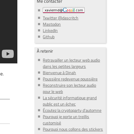
Me contacter
Txwitter @dascritch
Mastodon
LinkedIn
Github
À retenir
Retravailler un lecteur web audio
dans les petites largeurs
Bienvenue à Dinah
e.
Poussière redevenue poussière
Reconstruire son lecteur audio
pour le web
La sécurité informatique grand
public est un échec
Écoutez la cryptoparty d'automne
Pourquoi je porte un treillis
customisé
Pourquoi nous collons des stickers