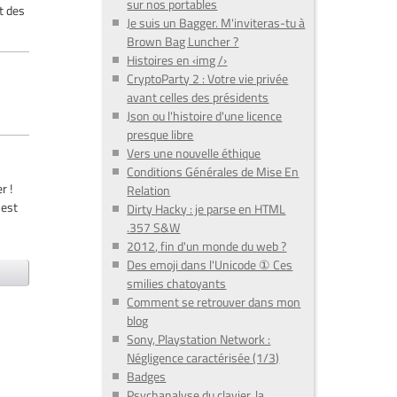
sur nos portables
t des
Je suis un Bagger. M'inviteras-tu à
Brown Bag Luncher ?
Histoires en ‹img /›
CryptoParty 2 : Votre vie privée
avant celles des présidents
Json ou l'histoire d'une licence
presque libre
Vers une nouvelle éthique
Conditions Générales de Mise En
r !
Relation
'est
Dirty Hacky : je parse en HTML
.357 S&W
2012, fin d'un monde du web ?
Des emoji dans l'Unicode ① Ces
smilies chatoyants
Comment se retrouver dans mon
blog
Sony, Playstation Network :
Négligence caractérisée (1/3)
Badges
Psychanalyse du clavier, la