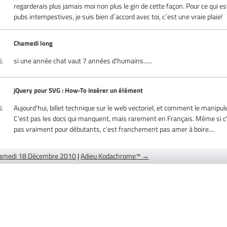
regarderais plus jamais moi non plus le gin de cette façon. Pour ce qui es
pubs intempestives, je suis bien d´accord avec toi, c´est une vraie plaie!
Chamedi long
s
si une année chat vaut 7 années d'humains......
jQuery pour SVG : How-To insérer un élément
s
Aujourd'hui, billet technique sur le web vectoriel, et comment le manipule
C'est pas les docs qui manquent, mais rarement en Français. Même si c
pas vraiment pour débutants, c'est franchement pas amer à boire....
amedi 18 Décembre 2010
|
Adieu Kodachrome™ →