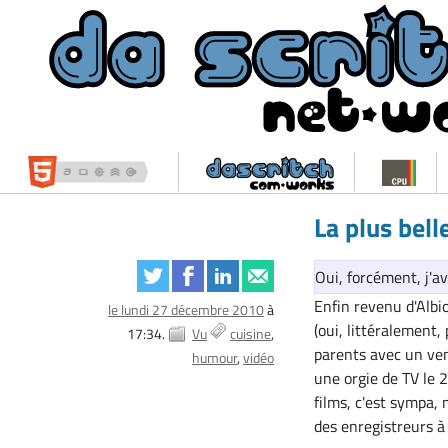
La plus bel
Oui, forcément, j'a
Enfin revenu d'Albi
le lundi 27 décembre 2010
à
(oui, littéralement,
17:34.
Vu
cuisine
parents avec un ven
humour
vidéo
une orgie de TV le 
films, c'est sympa, 
des enregistreurs à