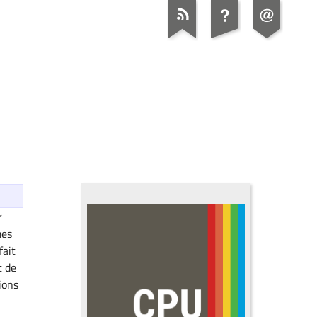
r
mes
fait
t de
ions