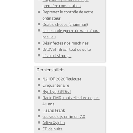
première consultation
Reprenez le contrôle de votre
ordinateur
Quatre choses (chainmail)
La seconde guerre du web n'aura
pas lieu
Désinfectez nos machines
DADVSI : Brazil tout de suite
It's a bit strong...
Derniers billets
N2HDF 2026 Toulouse
Cinquantenaire
Bye bye, GPDis !
Radio FMR, mais elle dure depuis
40 ans
…sans Frank
cpu-audio.js enfin en 7.0
Adieu Xylpho
CD de nuits