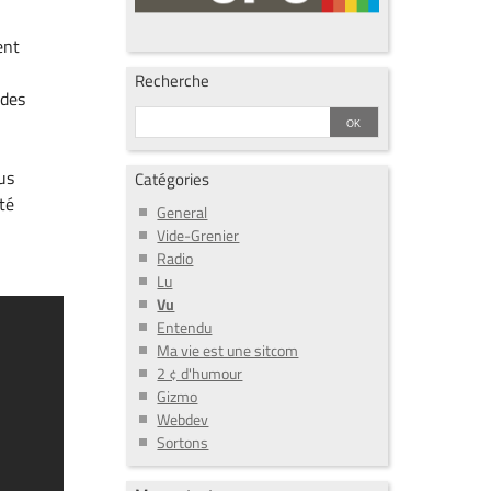
ent
Recherche
 des
us
Catégories
ité
General
Vide-Grenier
Radio
Lu
Vu
Entendu
Ma vie est une sitcom
2 ¢ d'humour
Gizmo
Webdev
Sortons