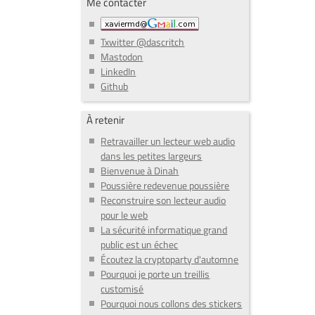
Me contacter
Txwitter @dascritch
Mastodon
LinkedIn
Github
À retenir
Retravailler un lecteur web audio
dans les petites largeurs
Bienvenue à Dinah
Poussière redevenue poussière
Reconstruire son lecteur audio
pour le web
La sécurité informatique grand
public est un échec
Écoutez la cryptoparty d'automne
Pourquoi je porte un treillis
customisé
Pourquoi nous collons des stickers