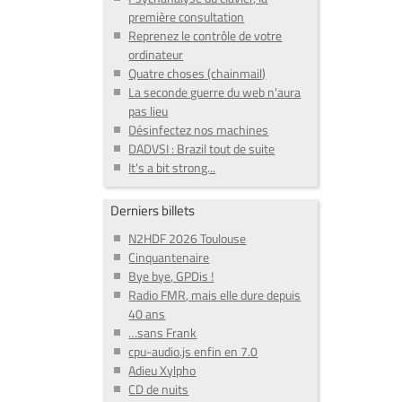
première consultation
Reprenez le contrôle de votre
ordinateur
Quatre choses (chainmail)
La seconde guerre du web n'aura
pas lieu
Désinfectez nos machines
DADVSI : Brazil tout de suite
It's a bit strong...
Derniers billets
N2HDF 2026 Toulouse
Cinquantenaire
Bye bye, GPDis !
Radio FMR, mais elle dure depuis
40 ans
…sans Frank
cpu-audio.js enfin en 7.0
Adieu Xylpho
CD de nuits