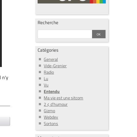
Recherche
Catégories
General
Vide-Grenier
Radio
l n'y
Lu
Vu
Entendu
Ma vie est une sitcom
2 ¢ d'humour
Gizmo
Webdev
Sortons