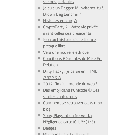
sur nos portables
Je suis un Bagger. M'inviteras-tu à
Brown Bag Luncher ?
Histoires en ‹img /›
CryptoParty 2 : Votre vie privée
avant celles des présidents
Json ou l'histoire d'une licence
presque libre
Vers une nouvelle éthique
Conditions Générales de Mise En
Relation
Dirty Hacky : je parse en HTML
.357 S&W
2012, fin d'un monde du web ?
Des emoji dans l'Unicode ① Ces
smilies chatoyants
Comment se retrouver dans mon
blog
Sony, Playstation Network :
Négligence caractérisée (1/3)
Badges
Psychanalyse du clavier, la