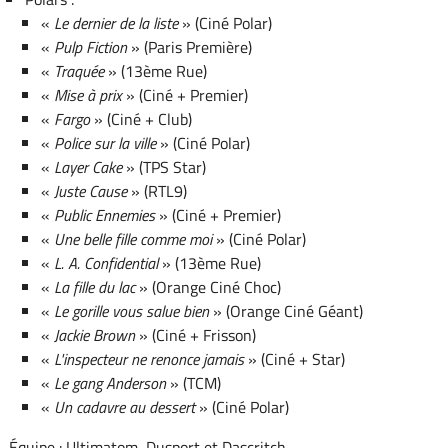
«
Le dernier de la liste
» (Ciné Polar)
«
Pulp Fiction
» (Paris Première)
«
Traquée
» (13ème Rue)
«
Mise à prix
» (Ciné + Premier)
«
Fargo
» (Ciné + Club)
«
Police sur la ville
» (Ciné Polar)
«
Layer Cake
» (TPS Star)
«
Juste Cause
» (RTL9)
«
Public Ennemies
» (Ciné + Premier)
«
Une belle fille comme moi
» (Ciné Polar)
«
L. A. Confidential
» (13ème Rue)
«
La fille du lac
» (Orange Ciné Choc)
«
Le gorille vous salue bien
» (Orange Ciné Géant)
«
Jackie Brown
» (Ciné + Frisson)
«
L'inspecteur ne renonce jamais
» (Ciné + Star)
«
Le gang Anderson
» (TCM)
«
Un cadavre au dessert
» (Ciné Polar)
Équipe : Ultimatom, Dusport et Dascritch.