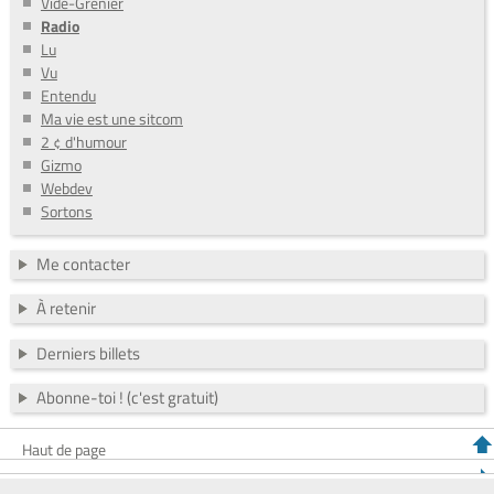
Vide-Grenier
Radio
Lu
Vu
Entendu
Ma vie est une sitcom
2 ¢ d'humour
Gizmo
Webdev
Sortons
Me contacter
À retenir
Derniers billets
Abonne-toi ! (c'est gratuit)
Haut de page