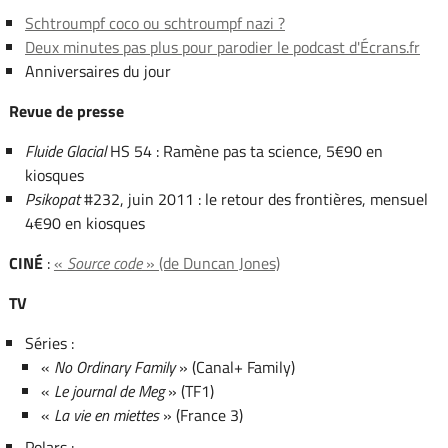
Schtroumpf coco ou schtroumpf nazi ?
Deux minutes pas plus pour parodier le podcast d'Écrans.fr
Anniversaires du jour
Revue de presse
Fluide Glacial
HS 54 : Ramène pas ta science, 5€90 en
kiosques
Psikopat
#232, juin 2011 : le retour des frontières, mensuel
4€90 en kiosques
CINÉ
:
«
Source code
» (de Duncan Jones)
TV
Séries :
«
No Ordinary Family
» (Canal+ Family)
«
Le journal de Meg
» (TF1)
«
La vie en miettes
» (France 3)
Polars :